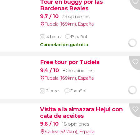
Tour en buggy por las
Bardenas Reales
9,7
/ 10
23 opiniones
Tudela (16.9km)
,
España
4 horas
Español
Cancelación gratuita
Free tour por Tudela
9,4
/ 10
806 opiniones
Tudela (16.9km)
,
España
2 horas
Español
Visita a la almazara Hejul con
cata de aceites
9,6
/ 10
18 opiniones
Galilea (43.7km)
,
España