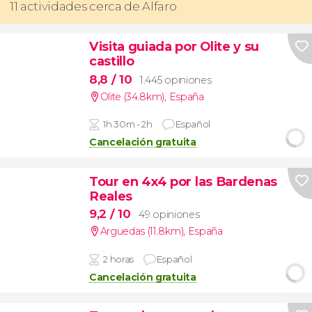
11 actividades cerca de Alfaro
Visita guiada por Olite y su
castillo
8,8
/ 10
1.445 opiniones
Olite (34.8km)
,
España
1h 30m - 2h
Español
Cancelación gratuita
Tour en 4x4 por las Bardenas
Reales
9,2
/ 10
49 opiniones
Arguedas (11.8km)
,
España
2 horas
Español
Cancelación gratuita