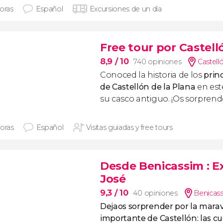
horas
Español
Excursiones de un día
Free tour por Castell
8,9
/ 10
740 opiniones
Castell
Conoced la historia de los
prin
de Castellón de la Plana
en es
su casco antiguo. ¡Os sorprend
horas
Español
Visitas guiadas y free tours
Desde Benicassim
: 
José
9,3
/ 10
40 opiniones
Benicass
Dejaos sorprender por la marav
importante de Castellón: las c