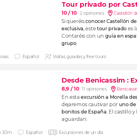
Tour privado por Cast
10
/ 10
2 opiniones
Castellón d
Si queréis
conocer Castellón de
exclusiva
, este
tour privado
es l
Contaréis con un
guía en espa
grupo
.
horas
Español
Visitas guiadas y free tours
Desde Benicassim
: 
8,9
/ 10
11 opiniones
Benicassi
En esta
excursión a Morella d
dejaremos cautivar por
uno de
bonitos de España
. El castillo 
aguardan.
h 30m
Español
Excursiones de un día