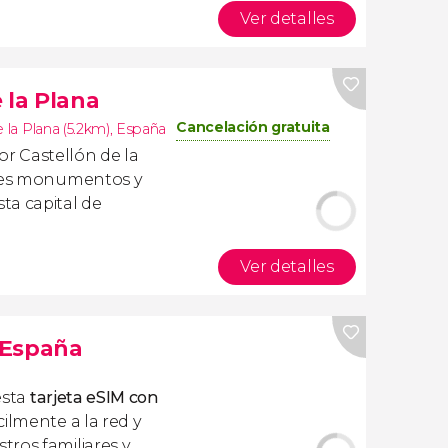
Ver detalles
 la Plana
Cancelación gratuita
 la Plana (5.2km)
,
España
por Castellón de la
ales monumentos y
ta capital de
Ver detalles
s España
esta
tarjeta eSIM con
ilmente a la red y
ros familiares y