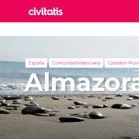
Rom
Italia
Lond
Reino 
España
Comunidad Valenciana
Castellón Provi
Edim
Almazor
Reino 
Marr
Marrue
Esta
Turquía