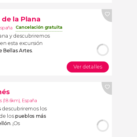
 de la Plana
Cancelación gratuita
spaña
lana y descubriremos
 en esta excursión
e Bellas Artes
.
Ver detalles
més
s (18.6km)
,
España
s
descubriremos los
de los
pueblos más
ellón
. ¡Os