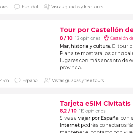
horas
Español
Visitas guiadas y free tours
Tour por Castellón de
8
/ 10
13 opiniones
Castellón de
Mar, historia y cultura
. El tour 
Plana te mostrará los princip
lugares con más encanto de es
provincia.
 45m
Español
Visitas guiadas y free tours
Tarjeta eSIM Civitati
8,2
/ 10
115 opiniones
Si vais a
viajar por España
, con 
Internet
podréis conectaros fác
mantener el contacto con vuest