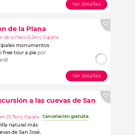
Ver detalles
ón de la Plana
ón de la Plana (5.2km)
,
España
cipales monumentos
te
free tour a pie
por
erá!
Ver detalles
Excursión a las cuevas de San
Cancelación gratuita
im (15.7km)
,
España
illa natural más
uevas de San José
,