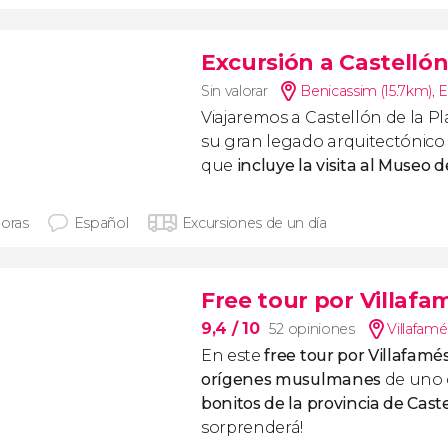
Excursión a Castellón
Sin valorar
Benicassim (15.7km)
,
E
Viajaremos a Castellón de la P
su gran legado arquitectónico
que
incluye la visita al Museo d
horas
Español
Excursiones de un día
Free tour por Villafa
9,4
/ 10
52 opiniones
Villafamé
En este
free tour por Villafamé
orígenes musulmanes
de uno 
bonitos de la provincia de Cast
sorprenderá!