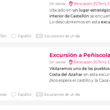
Sin valorar
Benicassim (15.7km)
,
E
Ubicado en
un lugar estratégico
interior de Castellón
se encuent
Lo descubriremos en esta
excu
 15m
Español
Excursiones de un día
Excursión a Peñíscol
Sin valorar
Benicassim (15.7km)
,
E
Visitaremos uno de los pueblos
Costa del Azahar
en esta excur
¡Nos espera el castillo y la Cas
horas
Español
Excursiones de un día