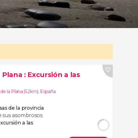
a Plana
: Excursión a las
 de la Plana (5.2km)
,
España
as de la provincia
e sus asombrosos
xcursión a las