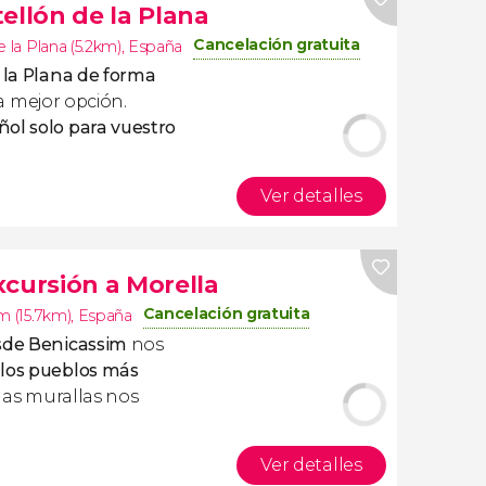
ellón de la Plana
Cancelación gratuita
e la Plana (5.2km)
,
España
 la Plana de forma
a mejor opción.
ñol solo para vuestro
Ver detalles
Excursión a Morella
Cancelación gratuita
m (15.7km)
,
España
esde Benicassim
nos
 los pueblos más
y las murallas nos
Ver detalles