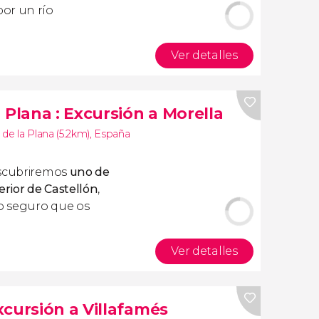
or un río
Ver detalles
a Plana
: Excursión a Morella
 de la Plana (5.2km)
,
España
cubriremos
uno de
erior de Castellón
,
o seguro que os
Ver detalles
Excursión a Villafamés