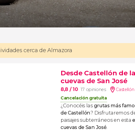
tividades cerca de Almazora
Desde Castellón de l
cuevas de San José
8,8
/ 10
17 opiniones
Castellón
Cancelación gratuita
¿Conocéis las
grutas más famos
de Castellón
? Disfrutaremos d
paisajes subterráneos en esta
e
cuevas de San José
.