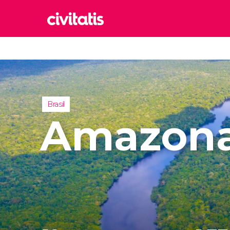
Rom
Italia
Lond
Reino 
Brasil
Edim
Amazon
Reino 
Marr
Marrue
Esta
Turquía