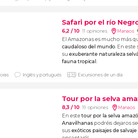
Safari por el río Negr
6,2
/ 10
11 opiniones
Manaos
El Amazonas es mucho más qu
caudaloso del mundo
. En este
su
exuberante naturaleza selvá
fauna tropical
.
horas
Inglés y portugués
Excursiones de un día
Tour por la selva ama
8,3
/ 10
19 opiniones
Manaos
En este
tour por la
selva amazó
Anavilhanas
podréis dejaros se
sus
exóticos paisajes de salvaj
encantará!