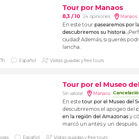
Tour por Manaos
8,3
/ 10
24 opiniones
Manaos
En este tour
pasearemos por la
descubriremos su historia
. ¡Pe
ciudad! Además, si queréis pod
lancha.
 7h
Español
Visitas guiadas y free tours
Tour por el Museo del
Cancelació
Sin valorar
Manaos
En este
tour por el Museo del S
descubriremos el apogeo del
c
en la región del Amazonas
y c
marcó un antes y un después.
horas
Español
Visitas guiadas y free tours