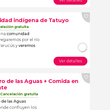
Ver detalles
idad indígena de Tatuyo
elación gratuita
 una
comunidad
vegaremos por el río
irarucús y
veremos
Ver detalles
ro de las Aguas + Comida en
nte
Cancelación gratuita
 de las Aguas
onde confluyen los