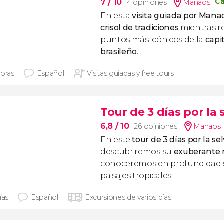
Ca
7
/ 10
4 opiniones
Manaos
En esta
visita guiada por Mana
crisol de tradiciones
mientras r
puntos más icónicos de la
capi
brasileño
.
horas
Español
Visitas guiadas y free tours
Tour de 3 días por la
6,8
/ 10
26 opiniones
Manaos
En este
tour de 3 días por la s
descubriremos su
exuberante
conoceremos en profundidad s
paisajes tropicales.
ías
Español
Excursiones de varios días