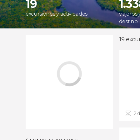
19
1.3
excursiones y actividades
viajeros
destino
19 excu
2 d