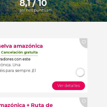
8,1 / 10
así nos puntúan
 selva amazónica
Cancelación gratuita
radores con este
zónica. Una
is para siempre. ¡El
Ver detalles
amazónica + Ruta de