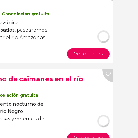
Cancelación gratuita
mazónica
osados
, pasearemos
or el río Amazonas.
Ver detalles
o de caimanes en el río
celación gratuita
iento nocturno de
l
río Negro
onas
y veremos de