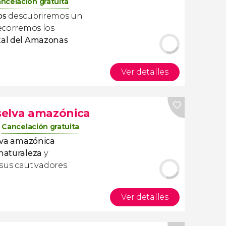
ncelación gratuita
os
descubriremos un
ecorremos los
tal del Amazonas
Ver detalles
 selva amazónica
Cancelación gratuita
elva amazónica
naturaleza
y
us cautivadores
Ver detalles