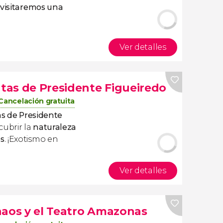
,
visitaremos una
Ver detalles
atas de Presidente Figueiredo
Cancelación gratuita
as de Presidente
cubrir la
naturaleza
s
. ¡Exotismo en
Ver detalles
naos y el Teatro Amazonas