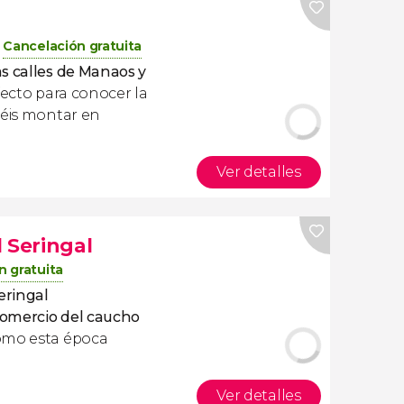
Cancelación gratuita
s calles de Manaos y
rfecto para conocer la
réis montar en
Ver detalles
 Seringal
n gratuita
eringal
omercio del caucho
ómo esta época
Ver detalles