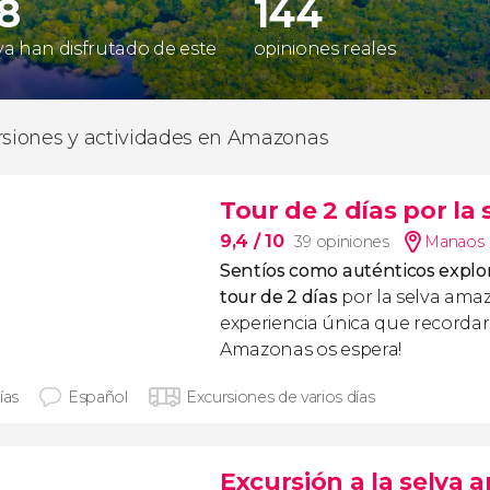
38
144
 ya han disfrutado de este
opiniones reales
rsiones y actividades en Amazonas
Tour de 2 días por la
9,4
/ 10
39 opiniones
Manaos
Sentíos como auténticos explo
tour de 2 días
por la selva ama
experiencia única que recordaré
Amazonas os espera!
ías
Español
Excursiones de varios días
Excursión a la selva 