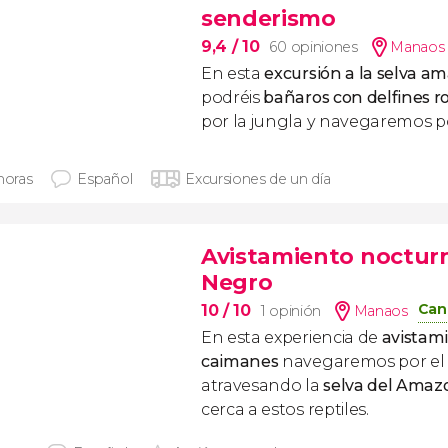
senderismo
9,4
/ 10
60 opiniones
Manaos
En esta
excursión a la selva a
podréis
bañaros con delfines r
por la jungla y navegaremos p
horas
Español
Excursiones de un día
Avistamiento nocturn
Negro
Can
10
/ 10
1 opinión
Manaos
En esta experiencia de
avistam
caimanes
navegaremos por e
atravesando la
selva del Amaz
cerca a estos reptiles.