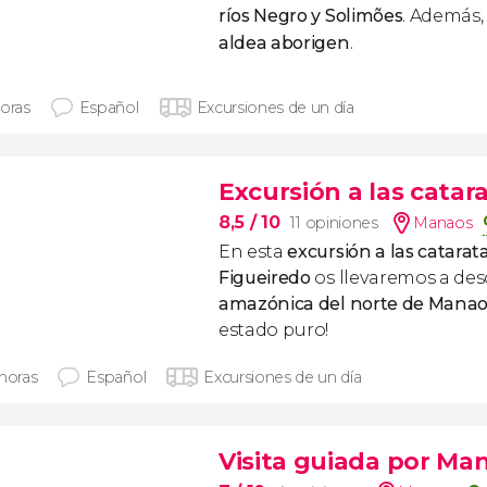
ríos Negro y Solimões
. Además
aldea aborigen
.
horas
Español
Excursiones de un día
Excursión a las catar
8,5
/ 10
11 opiniones
Manaos
En esta
excursión a las catarat
Figueiredo
os llevaremos a des
amazónica del norte de Manao
estado puro!
 horas
Español
Excursiones de un día
Visita guiada por Ma