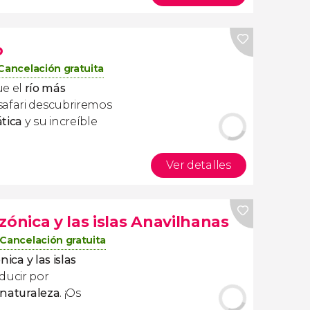
o
Cancelación gratuita
e el
río más
 safari descubriremos
tica
y su increíble
Ver detalles
zónica y las islas Anavilhanas
Cancelación gratuita
nica
y las
islas
ducir por
e naturaleza
. ¡Os