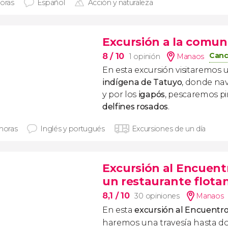
horas
Español
Acción y naturaleza
Excursión a la comun
Canc
8
/ 10
1 opinión
Manaos
En esta excursión visitaremos
indígena de Tatuyo
, donde na
y por los
igapós
, pescaremos p
delfines rosados
.
 horas
Inglés y portugués
Excursiones de un día
Excursión al Encuent
un restaurante flota
8,1
/ 10
30 opiniones
Manaos
En esta
excursión al Encuentro
haremos una travesía hasta d