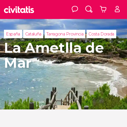
España
Cataluña
Tarragona Provincia
Costa Dorada
La Ametlla de
Mar