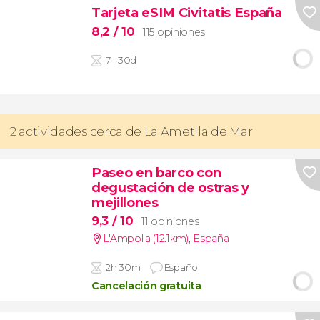
Tarjeta eSIM Civitatis España
8,2
/ 10
115 opiniones
7 - 30d
2 actividades cerca de La Ametlla de Mar
Paseo en barco con
degustación de ostras y
mejillones
9,3
/ 10
11 opiniones
L'Ampolla (12.1km)
,
España
2h 30m
Español
Cancelación gratuita