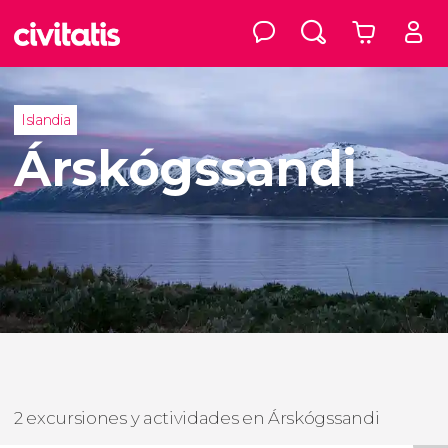
Islandia
Árskógssandi
2 excursiones y actividades en Árskógssandi