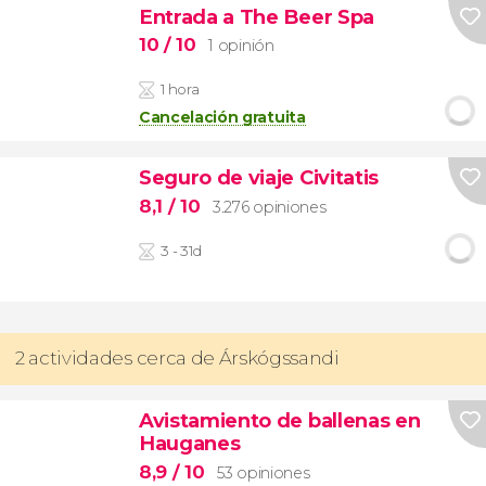
Entrada a The Beer Spa
10
/ 10
1 opinión
1 hora
Cancelación gratuita
Seguro de viaje Civitatis
8,1
/ 10
3.276 opiniones
3 - 31d
2 actividades cerca de Árskógssandi
Avistamiento de ballenas en
Hauganes
8,9
/ 10
53 opiniones