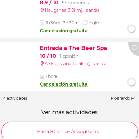
8,9
/ 10
53 opiniones
Hauganes (3.2km)
,
Islandia
1h 30m - 3h 30m
Inglés
Cancelación gratuita
Entrada a The Beer Spa
10
/ 10
1 opinión
Árskógssandi (0.4km)
,
Islandia
1 hora
Cancelación gratuita
4 actividades
Mostrando 1-4
Ver más actividades
Hasta 50 km de Árskógssandur