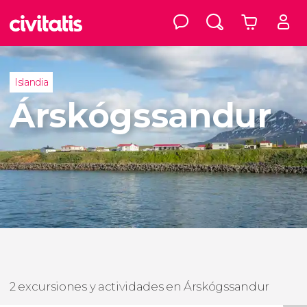
Islandia
Árskógssandur
2 excursiones y actividades en Árskógssandur