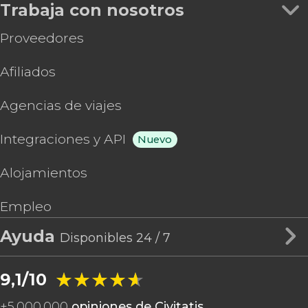
Trabaja con nosotros
Proveedores
Afiliados
Agencias de viajes
Integraciones y API
Nuevo
Alojamientos
Empleo
Ayuda
Disponibles 24 / 7
★★★★★
★★★★★
9,1/10
+
5.000.000
opiniones de Civitatis