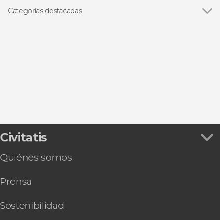
Categorías destacadas
Ver todas
Visitas guiadas y free tours
Entradas
Gastronomía y enoturismo
Civitatis
Quiénes somos
Prensa
Sostenibilidad