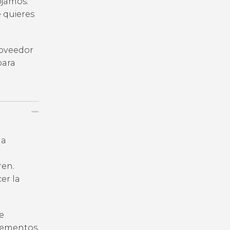
ojamos.
e quieres
roveedor
para
la
ren.
er la
e
plementos.