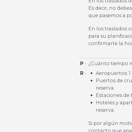
En los traslados 
Es decir, no debes
que pasemos a por
En los traslados 
para su planifica
confirmarte la h
P
-
¿Cuánto tiempo m
R
-
Aeropuertos: 1 
Puertos de cruc
reserva.
Estaciones de t
Hoteles y apart
reserva.
Si por algún moti
contacto que apar