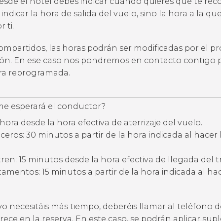
desde el hotel debes indicar cuándo quieres que te rec
 indicar la hora de salida del vuelo, sino la hora a la qu
 ti.
compartidos, las horas podrán ser modificadas por el p
ción. En ese caso nos pondremos en contacto contigo 
ora reprogramada.
e esperará el conductor?
hora desde la hora efectiva de aterrizaje del vuelo.
eros: 30 minutos a partir de la hora indicada al hacer 
ren: 15 minutos desde la hora efectiva de llegada del t
amentos: 15 minutos a partir de la hora indicada al hac
vo necesitáis más tiempo, deberéis llamar al teléfono d
ece en la reserva. En este caso, se podrán aplicar su