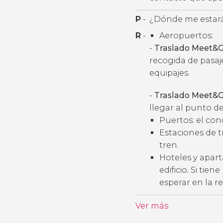
P
-
¿Dónde me estará
R
-
Aeropuertos:
-
Traslado Meet&G
recogida de pasaj
equipajes.
-
Traslado Meet&G
llegar al punto de
Puertos: el con
Estaciones de t
tren.
Hoteles y apart
edificio. Si tie
esperar en la r
Ver más