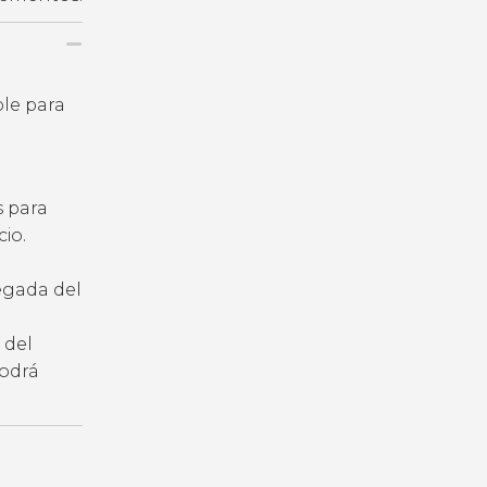
ble para
s para
io.
legada del
 del
podrá