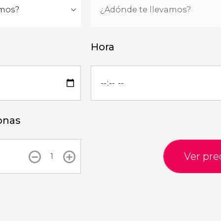
Hora
onas
Ver pre