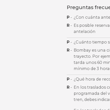
Preguntas frecu
P
-
¿Con cuánta antel
R
-
Es posible reserv
antelación
P
-
¿Cuánto tiempo se
R
-
Bombay es una ciu
trayecto. Por eje
tarda unos 60 min
mínimo de 3 horas
P
-
¿Qué hora de rec
R
-
En los traslados 
programada del v
tren, debes indic