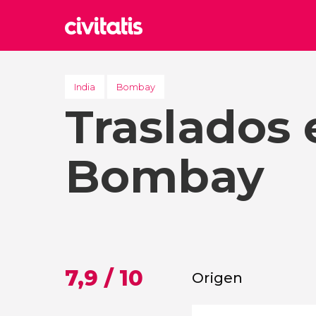
Rom
Italia
India
Bombay
Traslados 
Lond
Reino 
Edim
Bombay
Reino 
Marr
Marrue
Esta
Turquía
7,9 / 10
Origen