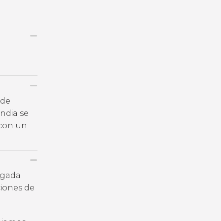
 de
India se
 con un
legada
iones de