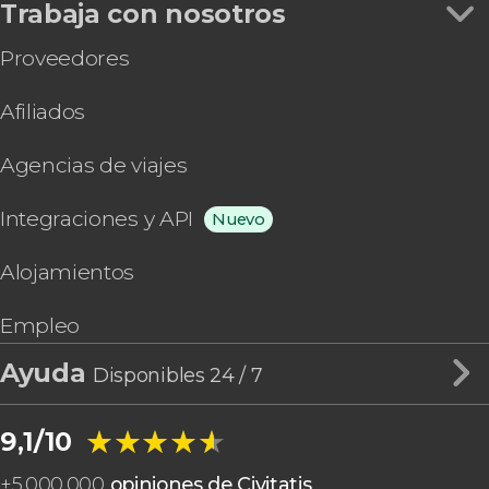
Trabaja con nosotros
Proveedores
Afiliados
Agencias de viajes
Integraciones y API
Nuevo
Alojamientos
Empleo
Ayuda
Disponibles 24 / 7
★★★★★
★★★★★
9,1/10
+
5.000.000
opiniones de Civitatis