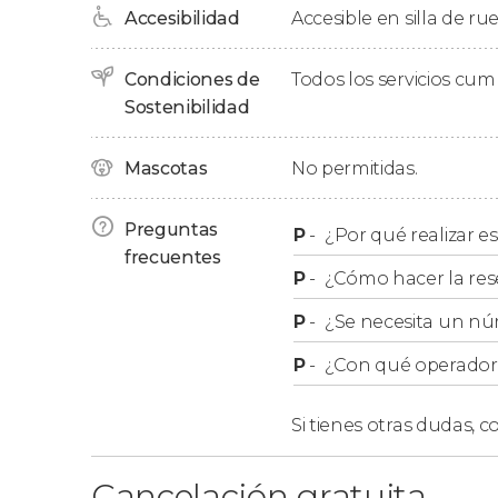
Accesibilidad
Accesible en silla de ru
Más tarde, iremos hasta la
Sinagoga Status Q
fue obra del arquitecto
Otto Wagner
, pasear
su historia. Luego, nos adentraremos en el patio
Condiciones de
Todos los servicios cu
observar el
Sostenibilidad
último vestigio del gueto de Buda
Además, nos detendremos ante el célebre edif
Mascotas
No permitidas.
toda su trayectoria a lo largo de los años mi
Preguntas
Tras dos horas y 15 minutos de recorrido, fina
P
-
¿Por qué realizar es
frecuentes
casco antiguo de la ciudad.
P
-
¿Cómo hacer la res
P
-
¿Se necesita un nú
Cambios en el itinerario
P
-
¿Con qué operador r
Debéis tener en cuenta que las visitas a los 
en función de la disponibilidad.
Si tienes otras dudas,
co
Grupos
Cancelación gratuita