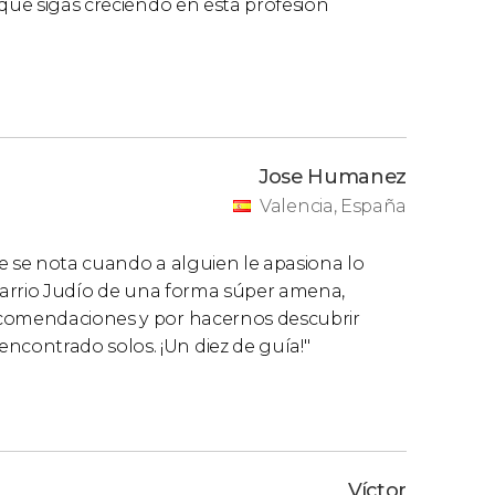
 que sigas creciendo en esta profesión
Jose Humanez
Valencia, España
e se nota cuando a alguien le apasiona lo
 Barrio Judío de una forma súper amena,
ecomendaciones y por hacernos descubrir
contrado solos. ¡Un diez de guía!"
Víctor