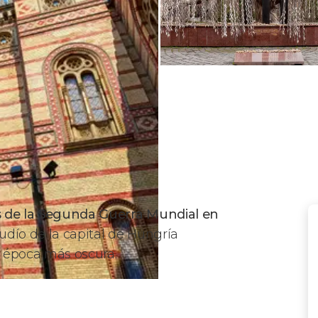
s de la Segunda Guerra Mundial en
 judío de la capital de Hungría
u época más oscura.