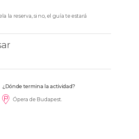
e más de 6 personas, aunque se hagan en
la la reserva, si no, el guía te estará
sar
¿Dónde termina la actividad?
Ópera de Budapest.