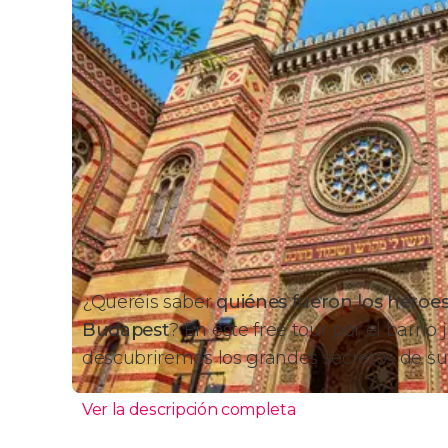
¿Queréis saber
quiénes fueron los héroe
Budapest
? En este free tour por el barrio
descubriremos los grandes secretos de s
Ver la descripción completa
Itinerario