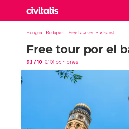
Rom
Hungría
Budapest
Free tours en Budapest
Italia
Free tour por el b
Lond
Reino 
Edim
9,1
/ 10
6.101
opiniones
Reino 
Marr
Marrue
Prag
Repúbl