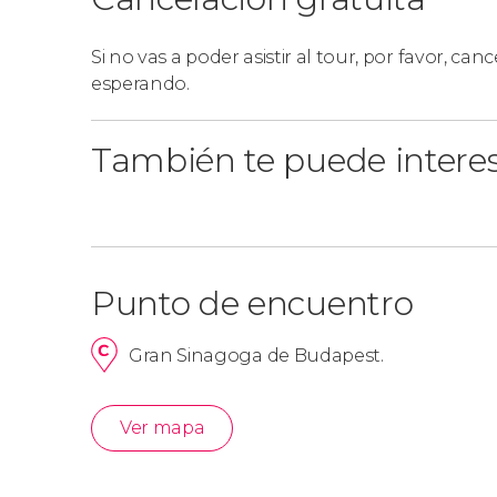
En nuestro free tour
no se admiten grupos d
Si no vas a poder asistir al tour, por favor, cance
distintas reservas.
esperando.
También te puede intere
Punto de encuentro
Gran Sinagoga de Budapest.
Ver mapa