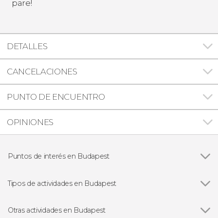
pare!
DETALLES
CANCELACIONES
PUNTO DE ENCUENTRO
OPINIONES
Puntos de interés en Budapest
Ver todas
Parlamento de Budapest
Basílica de San Esteban
Tipos de actividades en Budapest
Gran Sinagoga de Budapest
Ver todas
Visitas guiadas en Budapest
Castillo de Buda
Free tours en Budapest
Otras actividades en Budapest