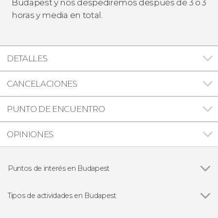
Budapest y nos despediremos después de 3 o 3
horas y media en total.
DETALLES
CANCELACIONES
PUNTO DE ENCUENTRO
OPINIONES
Puntos de interés en Budapest
Ver todas
Parlamento de Budapest
Basílica de San Esteban
Tipos de actividades en Budapest
Gran Sinagoga de Budapest
Ver todas
Visitas guiadas en Budapest