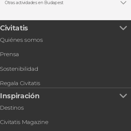
Castillo de Buda
Free tours en Budapest
Otras actividades en Budapest
Puente de las Cadenas
Cruceros en Budapest
Ver todas
Visita guiada por la Ópera de Budapest
Entradas
Tour de fiesta por los ruin bars de Budapest
Termas de Budapest
Tour por el Bastión de los Pescadores y la iglesia
Civitatis
Excursiones de un día desde Budapest
de Matías
Autobuses turísticos en Budapest
Quiénes somos
Free tour gastronómico por Budapest
Budapest Card
Prensa
Entrada al mirador MOL SkyDeck
Entrada a IKONO Budapest
Entrada al Madame Tussauds de Budapest
Sostenibilidad
Concierto de órgano en la iglesia de San Miguel
Budapest MegaPass
Regala Civitatis
Inspiración
Destinos
Civitatis Magazine