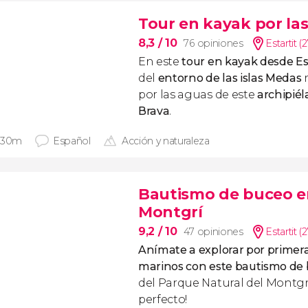
Tour en kayak por las
8,3
/ 10
76 opiniones
Estartit (
En este
tour en kayak desde Es
del
entorno de las islas Medas
por las aguas de este
archipiél
Brava
.
 30m
Español
Acción y naturaleza
Bautismo de buceo en
Montgrí
9,2
/ 10
47 opiniones
Estartit (
Anímate a explorar por primera
marinos con este bautismo de
del Parque Natural del Montgr
perfecto!