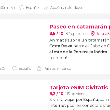
 30m - 3h
Español
Acción y naturaleza
Paseo en catamarán p
8,5
/ 10
87 opiniones
Rosas (8
Animaos subir a un catamarán
Costa Brava
hasta el Cabo de C
al este de la Península Ibérica
.
recordar!
 30m
Español
Paseos en barco
Tarjeta eSIM Civitati
8,2
/ 10
115 opiniones
Si vais a
viajar por España
, con 
Internet
podréis conectaros fác