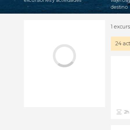
excursiones y actividades
viajeros
destino
1 excur
24 ac
2h