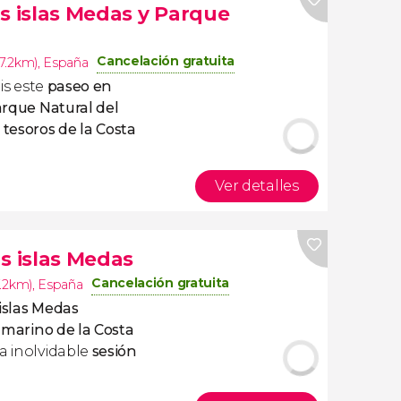
s islas Medas y Parque
Cancelación gratuita
27.2km)
,
España
áis este
paseo en
Parque Natural del
s
tesoros de la Costa
Ver detalles
s islas Medas
Cancelación gratuita
7.2km)
,
España
islas Medas
 marino de la Costa
a inolvidable
sesión