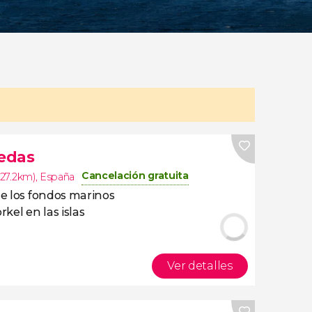
Medas
Cancelación gratuita
 (27.2km)
,
España
de los fondos marinos
kel en las islas
!
Ver detalles