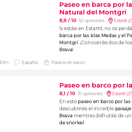
Paseo en barca por la
Natural del Montgrí
8,9
/ 10
52 opiniones
Estartit (
Si estáis en Estartit, no os perd
barca por las islas Medas y el 
Montgrí
. ¡Conoceréis dos de lo
Brava
!
 30m
Español
Paseos en barco
Paseo en barco por la
8,1
/ 10
31 opiniones
Estartit (2
En este
paseo en barco por las 
descubriréis el increíble
paisaje
Brava
mientras disfrutáis de un
de snorkel
.