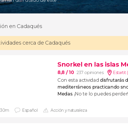
 ya han disfrutado de este
sión en Cadaqués
tividades cerca de Cadaqués
Snorkel en las islas 
8,8
/ 10
237 opiniones
Estartit
Con esta actividad
disfrutarás 
mediterráneos practicando snor
Medas
. ¡No te lo puedes perder
 30m
Español
Acción y naturaleza