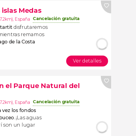
 islas Medas
Cancelación gratuita
27.2km)
,
España
tartit
disfrutaremos
mientras remamos
ago de la Costa
Ver detalles
 el Parque Natural del
Cancelación gratuita
27.2km)
,
España
 vez los fondos
 buceo
. ¡Las aguas
í son un lugar