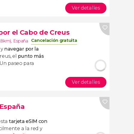
Ver detalles
or el Cabo de Creus
Cancelación gratuita
.8km)
,
España
 y
navegar por la
reus, el
punto más
 ¡Un paseo para
Ver detalles
s España
esta
tarjeta eSIM con
ilmente a la red y