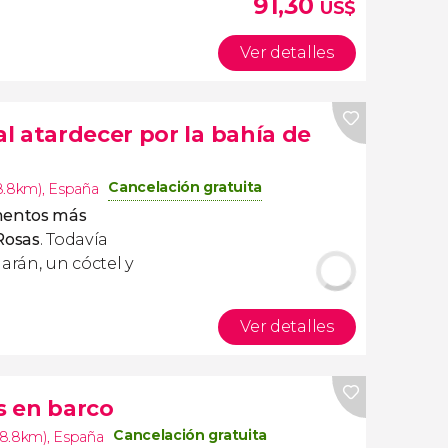
91,30
US$
Ver detalles
l atardecer por la bahía de
Cancelación gratuita
8.8km)
,
España
mentos más
Rosas
. Todavía
rán, un cóctel y
Ver detalles
s en barco
Cancelación gratuita
(8.8km)
,
España