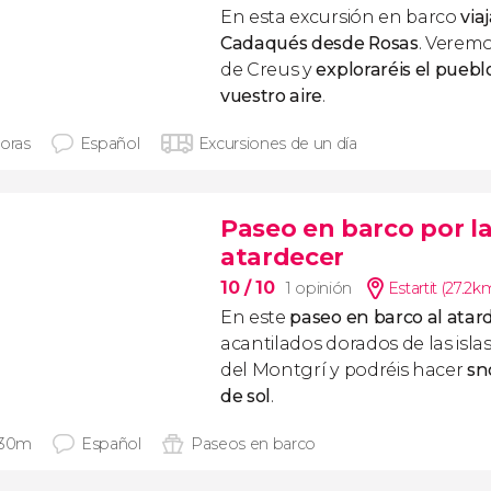
En esta excursión en barco
via
Cadaqués desde Rosas
. Veremo
de Creus y
exploraréis el pueblo
vuestro aire
.
horas
Español
Excursiones de un día
Paseo en barco por la
atardecer
10
/ 10
1 opinión
Estartit (27.2k
En este
paseo en barco al atar
acantilados dorados de las isla
del Montgrí y podréis hacer
sn
de sol
.
 30m
Español
Paseos en barco