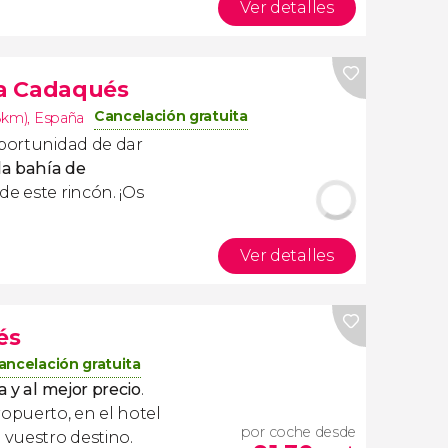
Ver detalles
a Cadaqués
Cancelación gratuita
8km)
,
España
oportunidad de dar
la bahía de
de este rincón. ¡Os
Ver detalles
és
ancelación gratuita
a y al mejor precio
.
ropuerto, en el hotel
por coche desde
 vuestro destino.