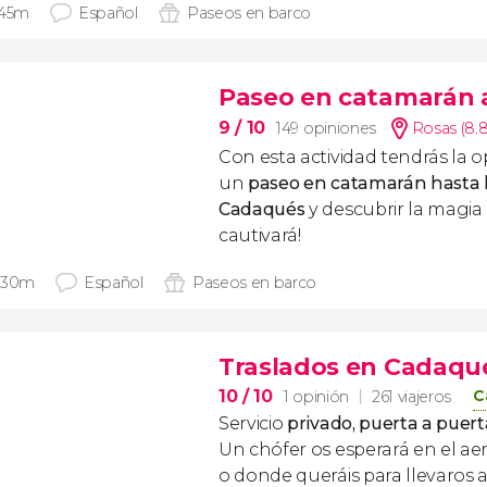
 45m
Español
Paseos en barco
Paseo en catamarán 
9
/ 10
149 opiniones
Rosas (8.
Con esta actividad tendrás la 
un
paseo en catamarán hasta 
Cadaqués
y descubrir la magia 
cautivará!
 30m
Español
Paseos en barco
Traslados en Cadaqu
10
/ 10
C
1 opinión
261 viajeros
Servicio
privado, puerta a puert
Un chófer os esperará en el ae
o donde queráis para llevaros a