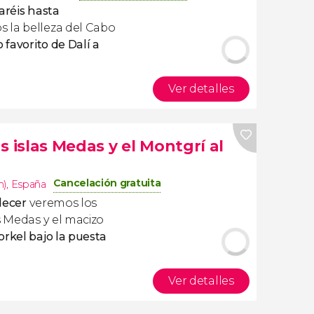
jaréis hasta
s la belleza del Cabo
 favorito de Dalí a
Ver detalles
s islas Medas y el Montgrí al
Cancelación gratuita
m)
,
España
decer
veremos los
s Medas y el macizo
orkel bajo la puesta
Ver detalles