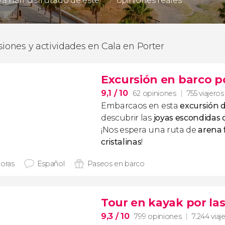
 ya han disfrutado de este
opiniones reales
siones y actividades en Cala en Porter
Excursión en barco p
9,1
/ 10
62 opiniones
755 viajeros
Embarcaos en esta
excursión 
descubrir las
joyas escondidas 
¡Nos espera una ruta de
arena 
cristalinas
!
horas
Español
Paseos en barco
Tour en kayak por las
9,3
/ 10
799 opiniones
7.244 viaj