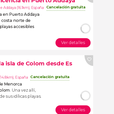
 licencia en Puerto Addaya
Cancelación gratuita
e Addaya (16.1km)
,
España
cia en Puerto Addaya
a
costa norte de
 playas accesibles
Ver detalles
la isla de Colom desde Es
Cancelación gratuita
(14.8km)
,
España
 de Menorca
 Colom
. Una vez allí,
de sus idílicas playas.
Ver detalles