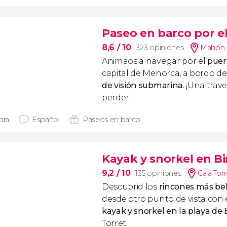
Paseo en barco por e
8,6
/ 10
323 opiniones
Mahón (
Animaos a navegar por el
puer
capital de Menorca, a bordo d
de visión submarina
. ¡Una trav
perder!
ora
Español
Paseos en barco
Kayak y snorkel en B
9,2
/ 10
135 opiniones
Cala Torr
Descubrid los
rincones más be
desde otro punto de vista con 
kayak y snorkel en la playa de 
Torret.