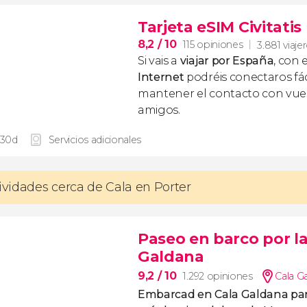
Tarjeta eSIM Civitati
8,2
/ 10
115 opiniones
3.881 viaje
Si vais a
viajar por España
, con 
Internet
podréis conectaros fác
mantener el contacto con vuest
amigos.
 30d
Servicios adicionales
tividades cerca de Cala en Porter
Paseo en barco por la
Galdana
9,2
/ 10
1.292 opiniones
Cala G
Embarcad en Cala Galdana pa