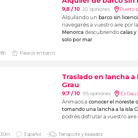
Alquiler de barco sin
9,8
/ 10
20 opiniones
Puerto d
Alquilando un
barco sin licen
navegaréis a vuestro aire por l
Menorca
descubriendo
calas y
solo por mar
.
 8h
Paseos en barco
Traslado en lancha a 
Grau
9,7
/ 10
195 opiniones
Es Grau 
Animaos a
conocer el noreste
tomando una lancha a
la isla
podréis disfrutar a vuestro aire 
 30m
Español
Transporte y traslados