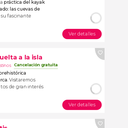
la
práctica del kayak
ado: las
cuevas de
 su fascinante
Ver detalles
elta a la isla
Cancelación gratuita
stinos
 prehistórica
rca
. Visitaremos
ntos de gran interés
Ver detalles