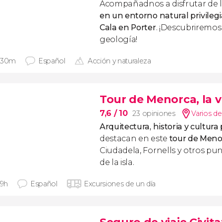
Acompañadnos a disfrutar de 
en un entorno natural privilegi
Cala en Porter
. ¡Descubriremos
geología!
 30m
Español
Acción y naturaleza
Tour de Menorca, la vu
7,6
/ 10
23 opiniones
Varios de
Arquitectura, historia y cultura
destacan en este
tour de Meno
Ciudadela, Fornells y otros pu
de la isla.
 9h
Español
Excursiones de un día