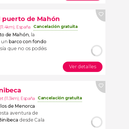
l puerto de Mahón
Cancelación gratuita
11.4km)
,
España
to de Mahón
, la
e un
barco con fondo
esía que no os podéis
Ver detalles
inibeca
Cancelación gratuita
et (11.3km)
,
España
llos de Menorca
esta aventura de
Binibeca
desde Cala