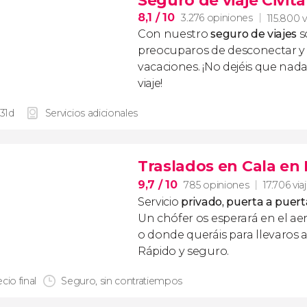
Seguro de viaje Civita
8,1
/ 10
3.276 opiniones
115.800 v
Con nuestro
seguro de viajes
s
preocuparos de desconectar y d
vacaciones. ¡No dejéis que nad
viaje!
 31d
Servicios adicionales
Traslados en Cala en 
9,7
/ 10
785 opiniones
17.706 via
Servicio
privado, puerta a puert
Un chófer os esperará en el ae
o donde queráis para llevaros a
Rápido y seguro.
cio final
Seguro, sin contratiempos