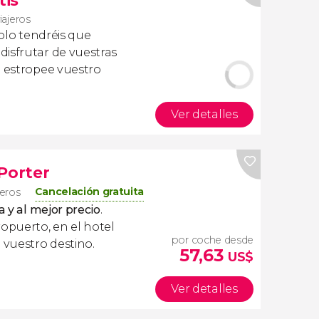
tis
iajeros
olo tendréis que
isfrutar de vuestras
a estropee vuestro
Ver detalles
Porter
Cancelación gratuita
jeros
a y al mejor precio
.
ropuerto, en el hotel
por coche desde
 vuestro destino.
57,63
US$
Ver detalles