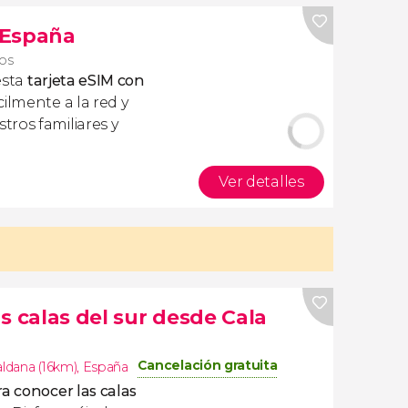
s España
ros
esta
tarjeta eSIM con
ilmente a la red y
ros familiares y
Ver detalles
s calas del sur desde Cala
Cancelación gratuita
aldana (16km)
,
España
ra
conocer las calas