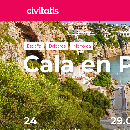
Rom
Italia
Lond
España
Baleares
Menorca
Reino 
Cala en 
Edim
Reino 
Marr
Marrue
Esta
Turquía
24
29.