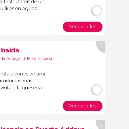
a
. Disfrutaréis de un
ulliros en aguas
Ver detalles
ubaida
de Addaya (16.1km)
,
España
nstalaciones de
una
 productos más
visita a la quesería
Ver detalles