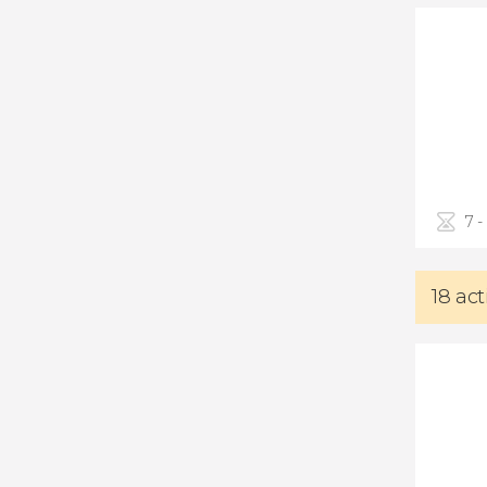
7 -
18 ac