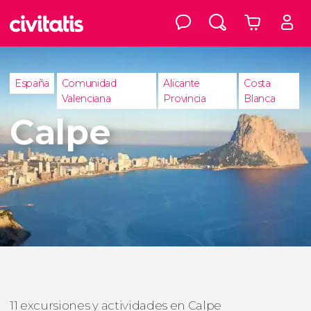
España
Comunidad
Alicante
Costa
Valenciana
Provincia
Blanca
Calpe
11 excursiones y actividades en Calpe