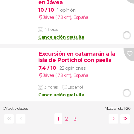
en Jávea
10
/ 10
1 opinión
Jávea (17.8km)
,
España
4 horas
Cancelación gratuita
Excursión en catamarán a la
isla de Portichol con paella
7,4
/ 10
22 opiniones
Jávea (17.8km)
,
España
3 horas
Español
Cancelación gratuita
57 actividades
Mostrando 1-20