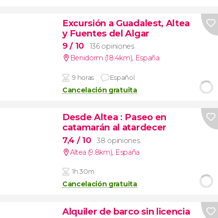
Excursión a Guadalest, Altea
y Fuentes del Algar
9
/ 10
136 opiniones
Benidorm (18.4km)
,
España
9 horas
Español
Cancelación gratuita
Desde Altea
: Paseo en
catamarán al atardecer
7,4
/ 10
38 opiniones
Altea (9.8km)
,
España
1h 30m
Cancelación gratuita
Alquiler de barco sin licencia