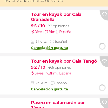
46 actividades cerca de Calpe
Tour en kayak por Cala
Granadella
9,5
/ 10
82 opiniones
Jávea (17.8km)
,
España
3 horas
Español
Cancelación gratuita
Tour en kayak por Cala Tangó
9,2
/ 10
466 opiniones
Jávea (17.8km)
,
España
2h 30m
Español
Cancelación gratuita
Paseo en catamarán por
Jávea