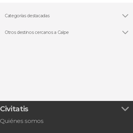
Categorías destacadas
Ver todas
Visitas guiadas y free tours
Paseos en barco
Otros destinos cercanos a Calpe
Ver todas
Jávea
Benidorm
Altea
Moraira
Albir
Civitatis
Quiénes somos