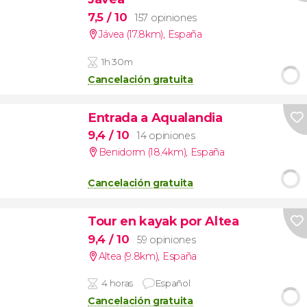
7,5
/ 10
157 opiniones
Jávea (17.8km)
,
España
1h 30m
Cancelación gratuita
Entrada a Aqualandia
9,4
/ 10
14 opiniones
Benidorm (18.4km)
,
España
Cancelación gratuita
Tour en kayak por Altea
9,4
/ 10
59 opiniones
Altea (9.8km)
,
España
4 horas
Español
Cancelación gratuita