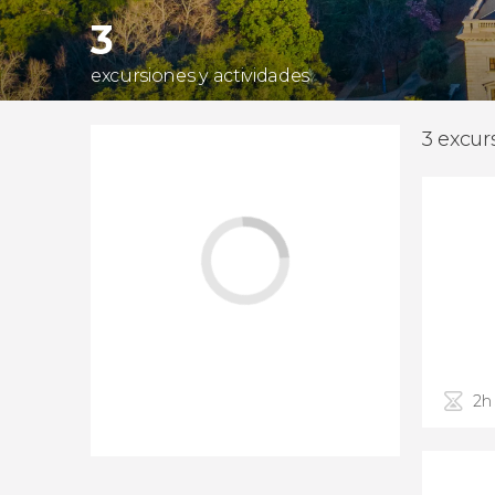
3
excursiones y actividades
3 excur
2h