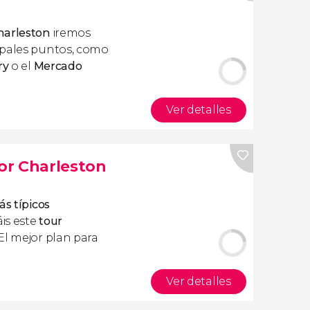
harleston
iremos
ipales puntos, como
ry
o el
Mercado
Ver detalles
or Charleston
s típicos
áis este
tour
 ¡El mejor plan para
Ver detalles