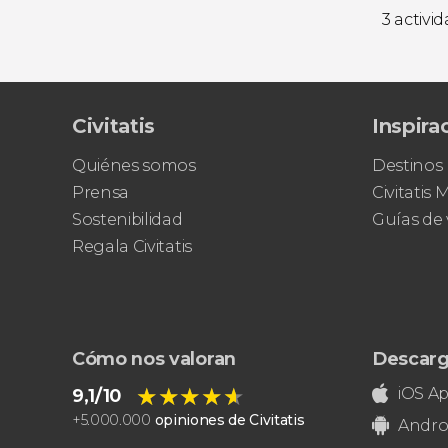
3 activi
Civitatis
Inspira
Quiénes somos
Destinos
Prensa
Civitatis
Sostenibilidad
Guías de 
Regala Civitatis
Cómo nos valoran
Descarg
★★★★★
★★★★★
iOS A
9,1/10
+
5.000.000
opiniones de Civitatis
Andro