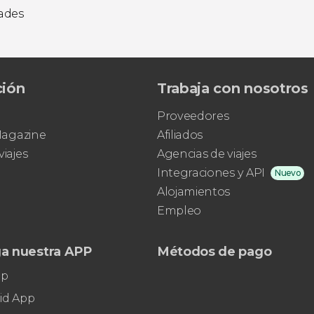
dades
ción
Trabaja con nosotros
Proveedores
 Magazine
Afiliados
viajes
Agencias de viajes
Integraciones y API
Nuevo
Alojamientos
Empleo
a nuestra APP
Métodos de pago
pp
id App