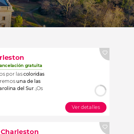
rleston
ancelación gratuita
os por las
coloridas
iremos
una de las
arolina del Sur
. ¡Os
Ver detalles
 Charleston