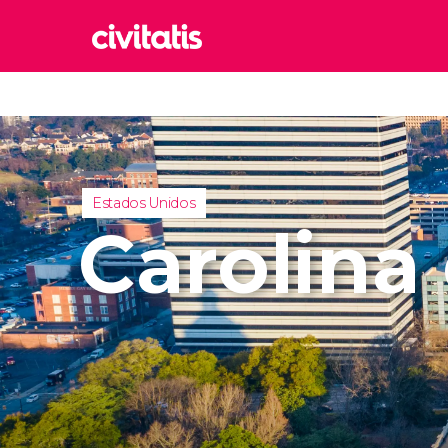
Rom
Italia
Lond
Reino 
Estados Unidos
Edim
Carolina 
Reino 
Marr
Marrue
Esta
Turquía