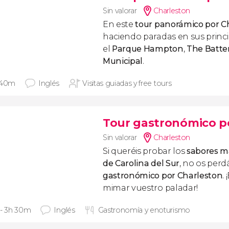
Sin valorar
Charleston
En este
tour panorámico por C
haciendo paradas en sus princ
el
Parque Hampton
,
The Batte
Municipal
.
 40m
Inglés
Visitas guiadas y free tours
Tour gastronómico p
Sin valorar
Charleston
Si queréis probar los
sabores má
de Carolina del Sur
, no os perd
gastronómico por Charleston
.
mimar vuestro paladar!
 - 3h 30m
Inglés
Gastronomía y enoturismo