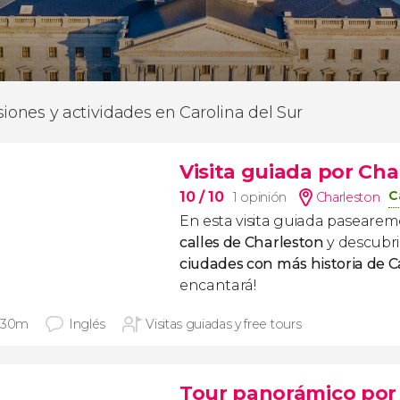
siones y actividades en Carolina del Sur
Visita guiada por Cha
C
10
/ 10
1 opinión
Charleston
En esta visita guiada pasearem
calles de Charleston
y descubr
ciudades con más historia de C
encantará!
 30m
Inglés
Visitas guiadas y free tours
Tour panorámico por