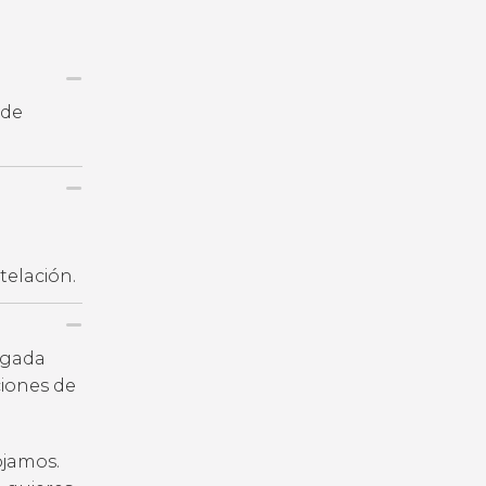
 de
telación.
legada
iones de
ojamos.