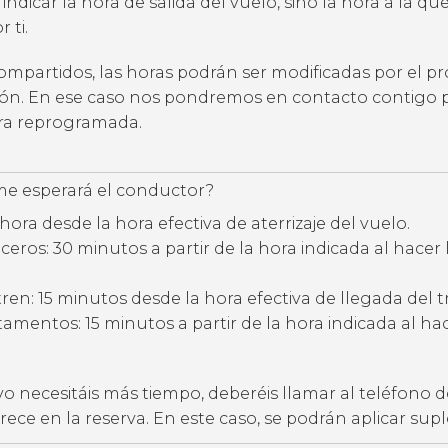
 indicar la hora de salida del vuelo, sino la hora a la qu
 ti.
compartidos, las horas podrán ser modificadas por el p
ción. En ese caso nos pondremos en contacto contigo 
ora reprogramada.
e esperará el conductor?
hora desde la hora efectiva de aterrizaje del vuelo.
eros: 30 minutos a partir de la hora indicada al hacer 
ren: 15 minutos desde la hora efectiva de llegada del t
amentos: 15 minutos a partir de la hora indicada al hac
vo necesitáis más tiempo, deberéis llamar al teléfono d
ece en la reserva. En este caso, se podrán aplicar su