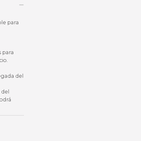
ble para
s para
io.
legada del
 del
podrá