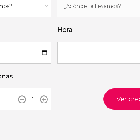
Hora
onas
Ver pre