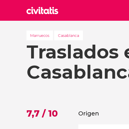
Rom
Italia
Marruecos
Casablanca
Traslados 
Lond
Reino 
Edim
Casablanc
Reino 
Marr
Marrue
Esta
Turquía
7,7 / 10
Origen