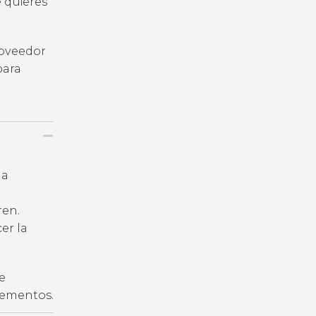
e quieres
roveedor
para
la
ren.
er la
e
plementos.