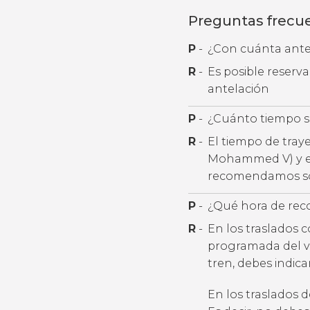
Preguntas frecu
P
-
¿Con cuánta antel
R
-
Es posible reserv
antelación
P
-
¿Cuánto tiempo se
R
-
El tiempo de tray
Mohammed V) y el 
recomendamos soli
P
-
¿Qué hora de rec
R
-
En los traslados 
programada del v
tren, debes indic
En los traslados 