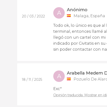
Anónimo
A
Malaga, España
20 / 03 / 2022
Todo ok, lo único es que al 
terminal, entonces llamé al
llegó con un cartel con mi
indicado por Civitatis en s
sin poder contactar con na
Arabella Medem D
A
Pozuelo De Alar
18 / 11 / 2025
Excª
Opinión traducida. Mostrar en id