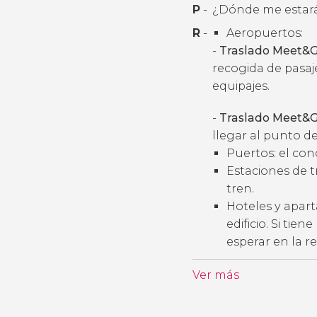
P
-
¿Dónde me estará
R
-
Aeropuertos:
-
Traslado Meet&G
recogida de pasaj
equipajes.
-
Traslado Meet&G
llegar al punto de
Puertos: el con
Estaciones de t
tren.
Hoteles y apart
edificio. Si tie
esperar en la r
Ver más