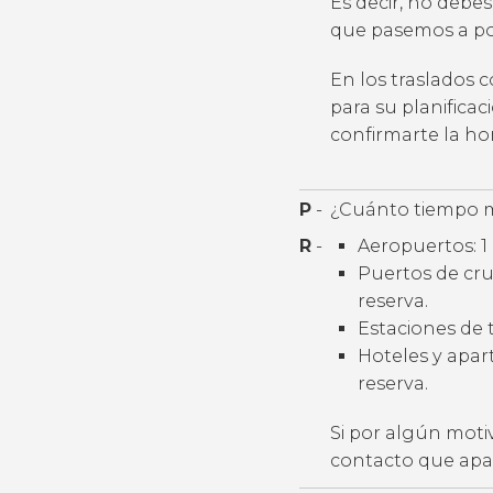
Es decir, no debes
que pasemos a por
En los traslados 
para su planifica
confirmarte la h
P
-
¿Cuánto tiempo m
R
-
Aeropuertos: 1 
Puertos de cruc
reserva.
Estaciones de t
Hoteles y apart
reserva.
Si por algún moti
contacto que apar