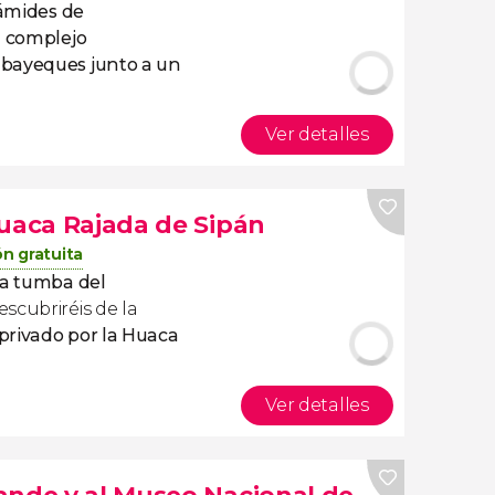
rámides de
o
complejo
mbayeques junto a un
Ver detalles
Huaca Rajada de Sipán
n gratuita
la tumba del
scubriréis de la
 privado por la Huaca
Ver detalles