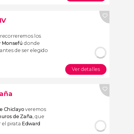
IV
recorreremos los
 y Monsefú
donde
 antes de ser elegido
Ver detalles
Zaña
e Chiclayo
veremos
 muros de Zaña
, que
 el pirata
Edward