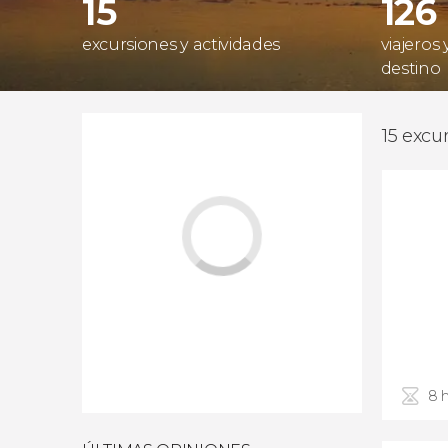
15
126
excursiones y actividades
viajeros
destino
15 excu
8 