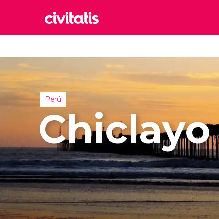
Rom
Italia
Lond
Reino 
Perú
Edim
Chiclayo
Reino 
Marr
Marrue
Esta
Turquía