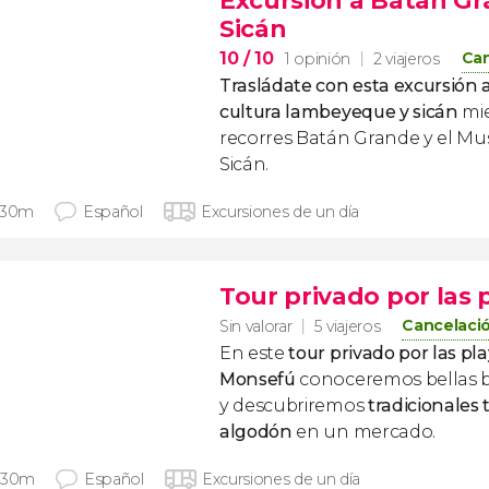
Excursión a Batán Gr
Sicán
10
/ 10
Can
1 opinión
2 viajeros
Trasládate con esta excursión a
cultura lambeyeque y sicán
mie
recorres Batán Grande y el Mu
Sicán.
 30m
Español
Excursiones de un día
Tour privado por las 
Cancelació
Sin valorar
5 viajeros
En este
tour privado por las pl
Monsefú
conoceremos bellas 
y descubriremos
tradicionales 
algodón
en un mercado.
 30m
Español
Excursiones de un día