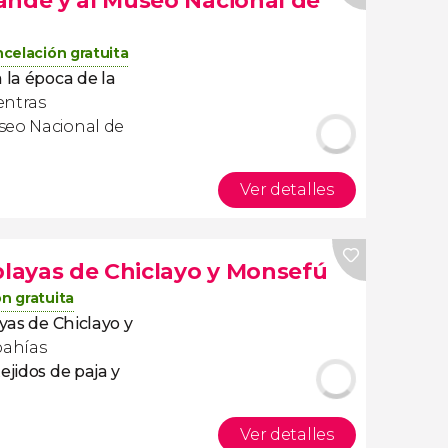
ande y al Museo Nacional de
celación gratuita
 la época de la
ntras
seo Nacional de
Ver detalles
playas de Chiclayo y Monsefú
n gratuita
ayas de Chiclayo y
bahías
tejidos de paja y
Ver detalles