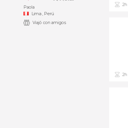
2h
Paola
Lima , Perú
Viajó con amigos
2h