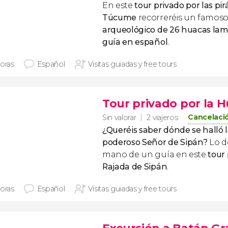
En este
tour privado por las pi
Túcume
recorreréis un famos
arqueológico de 26 huacas la
guía en español
.
horas
Español
Visitas guiadas y free tours
Tour privado por la 
Cancelació
Sin valorar
2 viajeros
¿Queréis saber dónde se halló 
poderoso Señor de Sipán?
Lo de
mano de un guía en este
tour
Rajada de Sipán
.
horas
Español
Visitas guiadas y free tours