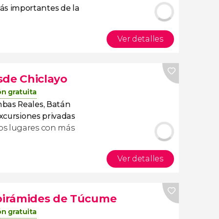
s importantes de la
Ver detalles
sde Chiclayo
n gratuita
bas Reales, Batán
xcursiones privadas
s lugares con más
Ver detalles
 pirámides de Túcume
n gratuita