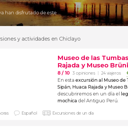
 ya han disfrutado de este
rsiones y actividades en Chiclayo
Museo de las Tumbas
Rajada y Museo Brün
8
/ 10
3 opiniones
24 viajeros
En esta
excursión al Museo de
Sipán, Huaca Rajada y Museo 
descubriremos en un día el
leg
mochica
del Antiguo Perú.
horas
Español
Excursiones de un día