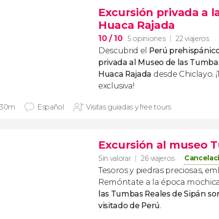
Excursión privada a 
Huaca Rajada
10
/ 10
5 opiniones
22 viajeros
Descubrid el
Perú prehispánic
privada al Museo de las
Tumbas 
Huaca Rajada
desde Chiclayo. 
exclusiva!
 30m
Español
Visitas guiadas y free tours
Excursión al museo 
Cancelaci
Sin valorar
26 viajeros
Tesoros y piedras preciosas, em
Remóntate a la época mochica
las Tumbas Reales de Sipán s
visitado de Perú
.