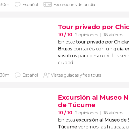
 30m
Español
Excursiones de un día
Tour privado por Chic
10
/ 10
2 opiniones
18 viajeros
En este
tour privado por Chicla
Brujos
contaréis con un
guía e
vosotros
para descubrir los secr
ciudad.
 30m
Español
Visitas guiadas y free tours
Excursión al Museo N
de Túcume
10
/ 10
2 opiniones
18 viajeros
En esta
excursión al Museo de 
Túcume
veremos las huacas, u