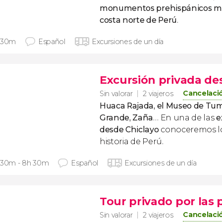
monumentos prehispánicos má
costa norte de Perú
.
 30m
Español
Excursiones de un día
Excursión privada de
Cancelació
Sin valorar
2 viajeros
Huaca Rajada, el Museo de Tum
Grande, Zaña
… En una de las
e
desde Chiclayo
conoceremos lo
historia de Perú.
 30m - 8h 30m
Español
Excursiones de un día
Tour privado por las
Cancelació
Sin valorar
2 viajeros