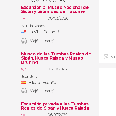
ÚLTIMAS OPINIONES
Excursión al Museo Nacional de
Sicán y pirámides de Túcume
08/03/2026
10,0
Natalia Ivanova
La Villa , Panamá
Viajó en pareja
Museo de las Tumbas Reales de
5h
Sipán, Huaca Rajada y Museo
Brüning
09/10/2025
8,0
Juan Jose
Bilbao , España
Viajó en pareja
Excursión privada a las Tumbas
Reales de Sipán y Huaca Rajada
06/07/2025
10,0