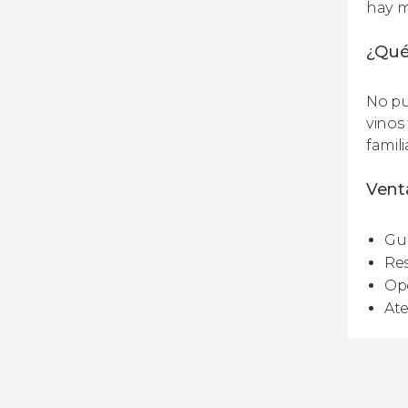
hay m
¿Qué
No pu
vinos
famili
Vent
Guí
Res
Opc
Ate