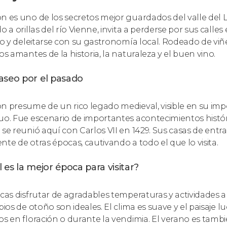
n es uno de los secretos mejor guardados del valle del L
do a orillas del río Vienne, invita a perderse por sus cal
llo y deleitarse con su gastronomía local. Rodeado de viñe
os amantes de la historia, la naturaleza y el buen vino.
aseo por el pasado
n presume de un rico legado medieval, visible en su impon
uo. Fue escenario de importantes acontecimientos histór
 se reunió aquí con Carlos VII en 1429. Sus casas de en
nte de otras épocas, cautivando a todo el que lo visita.
 es la mejor época para visitar?
scas disfrutar de agradables temperaturas y actividades al
pios de otoño son ideales. El clima es suave y el paisaje 
os en floración o durante la vendimia. El verano es ta