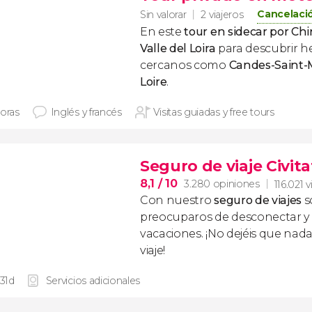
Cancelació
Sin valorar
2 viajeros
En este
tour en sidecar por Ch
Valle del Loira
para descubrir 
cercanos como
Candes-Saint-
Loire
.
horas
Inglés y francés
Visitas guiadas y free tours
Seguro de viaje Civita
8,1
/ 10
3.280 opiniones
116.021 v
Con nuestro
seguro de viajes
s
preocuparos de desconectar y d
vacaciones. ¡No dejéis que nad
viaje!
 31d
Servicios adicionales