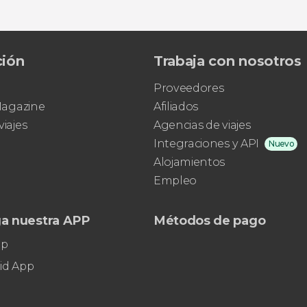
ción
Trabaja con nosotros
Proveedores
 Magazine
Afiliados
viajes
Agencias de viajes
Integraciones y API
Nuevo
Alojamientos
Empleo
a nuestra APP
Métodos de pago
pp
id App