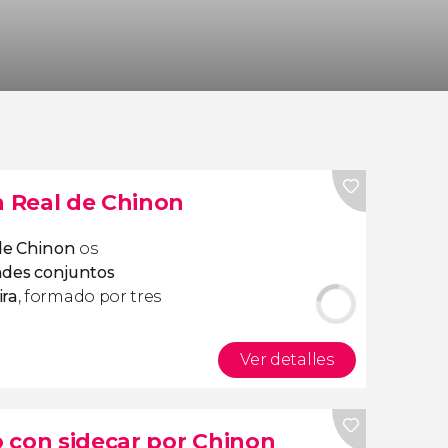
a Real de Chinon
 de Chinon
os
nde
s conjuntos
ira
, formado por tres
Ver detalles
 con sidecar por Chinon