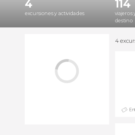
4
114
excursiones y actividades
viajeros
destino
4 excur
En