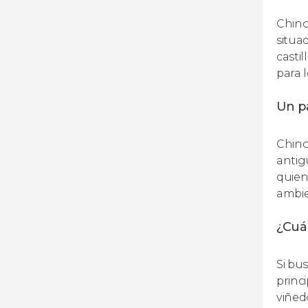
Chino
situa
casti
para l
Un p
Chino
antig
quien
ambie
¿Cuál
Si bu
princi
viñed