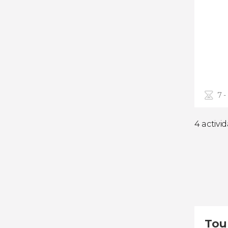
7 -
4 activi
Tour