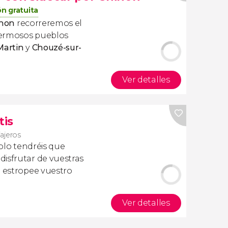
n gratuita
inon
recorreremos el
hermosos pueblos
Martin
y
Chouzé-sur-
Ver detalles
tis
iajeros
olo tendréis que
isfrutar de vuestras
a estropee vuestro
Ver detalles