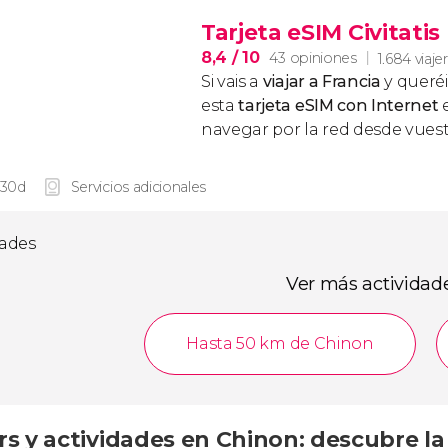
Tarjeta eSIM Civitatis
8,4
/ 10
43 opiniones
1.684 viaje
Si vais a
viajar a Francia
y queré
esta
tarjeta eSIM con Internet
navegar por la red desde vuest
 30d
Servicios adicionales
dades
Ver más actividad
Hasta 50 km de Chinon
s y actividades en Chinon: descubre la 