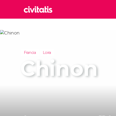
Rom
Italia
Lond
Reino 
Francia
Loira
Edim
Chinon
Reino 
Marr
Marrue
Esta
Turquía