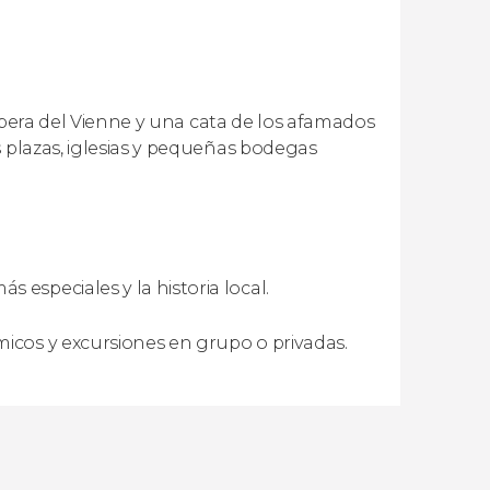
 ribera del Vienne y una cata de los afamados
s plazas, iglesias y pequeñas bodegas
 especiales y la historia local.
micos y excursiones en grupo o privadas.