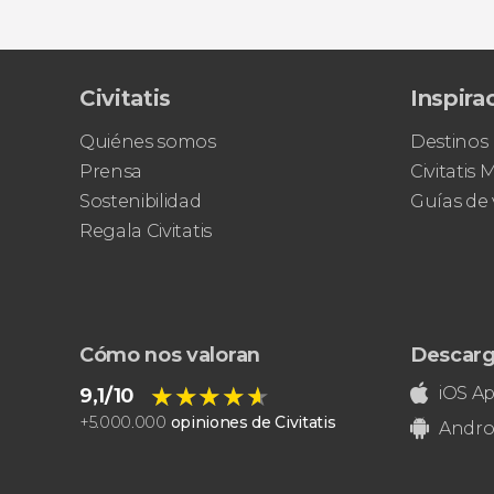
Civitatis
Inspira
Quiénes somos
Destinos
Prensa
Civitatis
Sostenibilidad
Guías de 
Regala Civitatis
Cómo nos valoran
Descarg
★★★★★
★★★★★
iOS A
9,1/10
+
5.000.000
opiniones de Civitatis
Andro