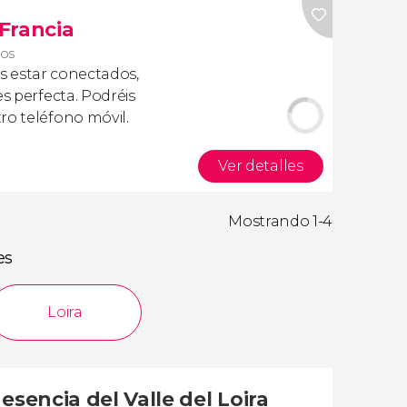
 Francia
ros
is estar conectados,
es perfecta. Podréis
ro teléfono móvil.
Ver detalles
Mostrando 1-4
es
Loira
esencia del Valle del Loira