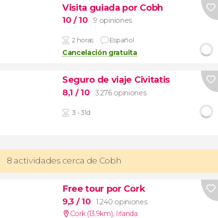
Visita guiada por Cobh
10
/ 10
9 opiniones
2 horas
Español
Cancelación gratuita
Seguro de viaje Civitatis
8,1
/ 10
3.276 opiniones
3 - 31d
8 actividades cerca de Cobh
Free tour por Cork
9,3
/ 10
1.240 opiniones
Cork (13.9km)
,
Irlanda