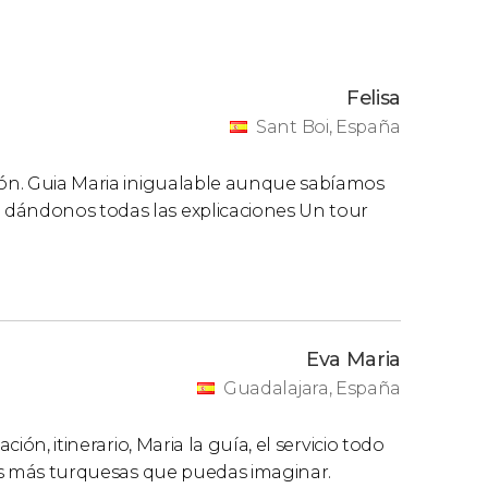
Felisa
Sant Boi, España
ción. Guia Maria inigualable aunque sabíamos
 dándonos todas las explicaciones Un tour
Eva Maria
Guadalajara, España
ción, itinerario, Maria la guía, el servicio todo
guas más turquesas que puedas imaginar.