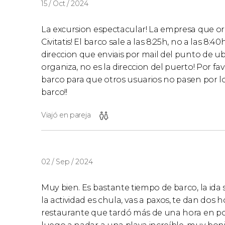
15 / Oct / 2024
La excursion espectacular! La empresa que or
Civitatis! El barco sale a las 8:25h, no a las 8
direccion que enviais por mail del punto de ub
organiza, no es la direccion del puerto! Por fav
barco para que otros usuarios no pasen por 
barco!!
Viajó en pareja
02 / Sep / 2024
Muy bien. Es bastante tiempo de barco, la ida 
la actividad es chula, vas a paxos, te dan dos
restaurante que tardó más de una hora en po