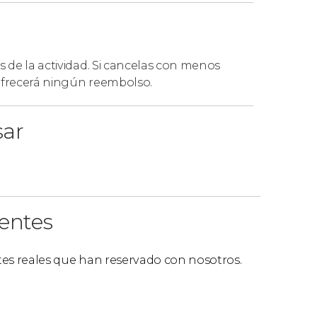
s de la actividad. Si cancelas con menos
 ofrecerá ningún reembolso.
sar
ientes
ntes reales que han reservado con nosotros.