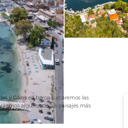
les y Gáios
en barco surcaremos las
riremos algunos de los paisajes más