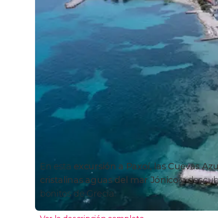
En esta
excursión a Paxoí, las Cuevas Azu
cristalinas aguas del mar Jónico
y descub
bonitos de Grecia.