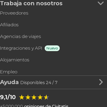
Trabaja con nosotros
Proveedores
Afiliados
Agencias de viajes
Integraciones y API
Nuevo
Alojamientos
Empleo
Ayuda
Disponibles 24 / 7
★★★★★
★★★★★
9,1/10
+
5.000.000
opiniones de Civitatis