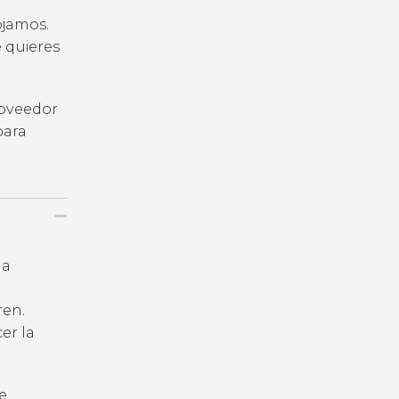
ojamos.
e quieres
roveedor
para
la
ren.
er la
e