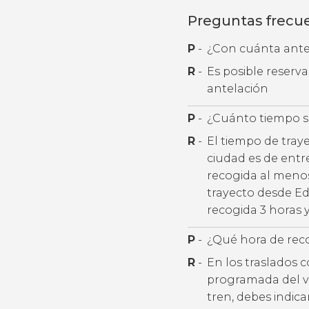
Preguntas frecu
P
-
¿Con cuánta antel
R
-
Es posible reserv
antelación
P
-
¿Cuánto tiempo se
R
-
El tiempo de tray
ciudad es de entr
recogida al menos
trayecto desde Ed
recogida 3 horas 
P
-
¿Qué hora de rec
R
-
En los traslados 
programada del v
tren, debes indic