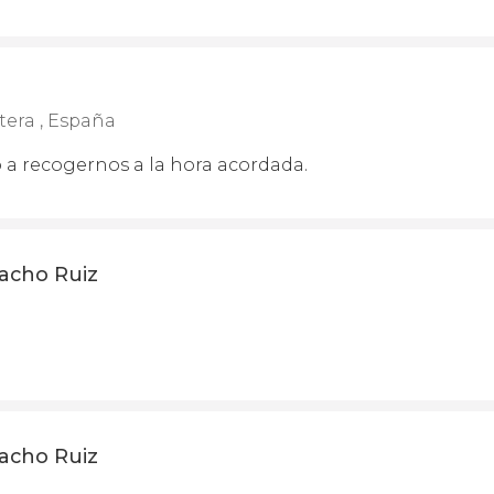
tera , España
o a recogernos a la hora acordada.
acho Ruiz
acho Ruiz