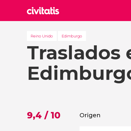
Rom
Italia
Reino Unido
Edimburgo
Traslados 
Lond
Reino 
Edim
Edimburg
Reino 
Marr
Marrue
Esta
Turquía
9,4 / 10
Origen