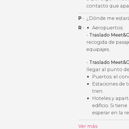
contacto que apar
P
-
¿Dónde me estará
R
-
Aeropuertos:
-
Traslado Meet&G
recogida de pasaj
equipajes.
-
Traslado Meet&G
llegar al punto de
Puertos: el con
Estaciones de t
tren.
Hoteles y apart
edificio. Si tie
esperar en la r
Ver más