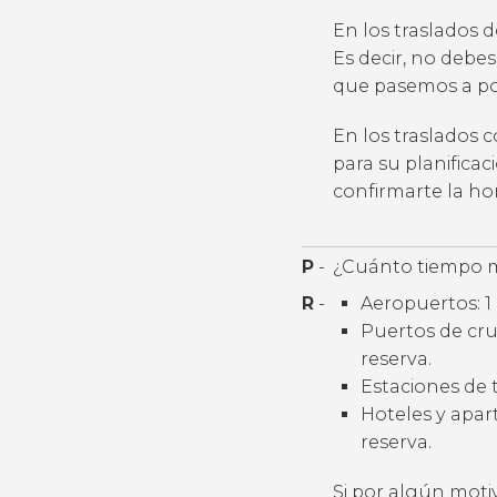
En los traslados 
Es decir, no debes
que pasemos a por
En los traslados 
para su planifica
confirmarte la h
P
-
¿Cuánto tiempo m
R
-
Aeropuertos: 1 
Puertos de cruc
reserva.
Estaciones de t
Hoteles y apart
reserva.
Si por algún moti