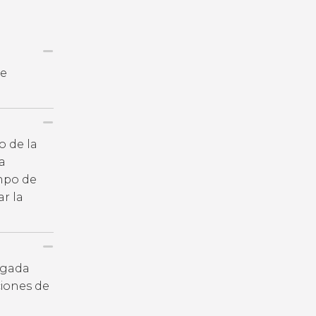
de
o de la
a
empo de
r la
legada
iones de