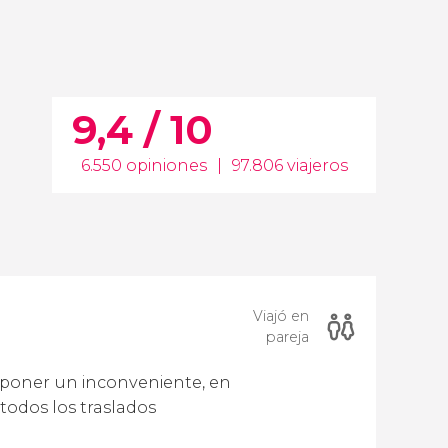
9,4 / 10
6.550 opiniones
|
97.806 viajeros
Viajó en
pareja
 poner un inconveniente, en
todos los traslados