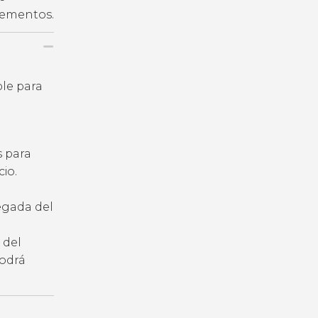
plementos.
ble para
s para
io.
legada del
 del
podrá