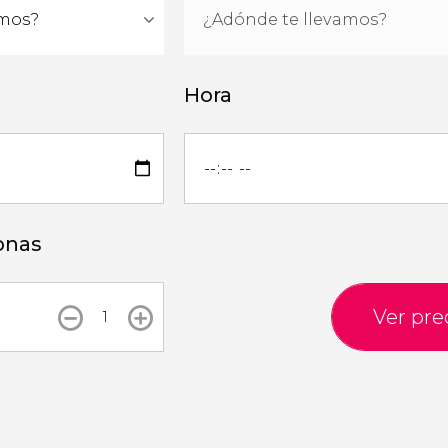
Hora
onas
Ver pre