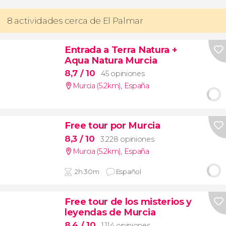
8 actividades cerca de El Palmar
Entrada a Terra Natura +
Aqua Natura Murcia
8,7
/ 10
45 opiniones
Murcia (5.2km)
,
España
Free tour por Murcia
8,3
/ 10
3.228 opiniones
Murcia (5.2km)
,
España
2h 30m
Español
Free tour de los misterios y
leyendas de Murcia
8,4
/ 10
1.114 opiniones