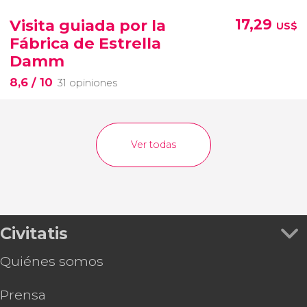
Visita guiada por la
17,29
US$
Fábrica de Estrella
Damm
8,6
/ 10
31 opiniones
Ver todas
Civitatis
Quiénes somos
Prensa