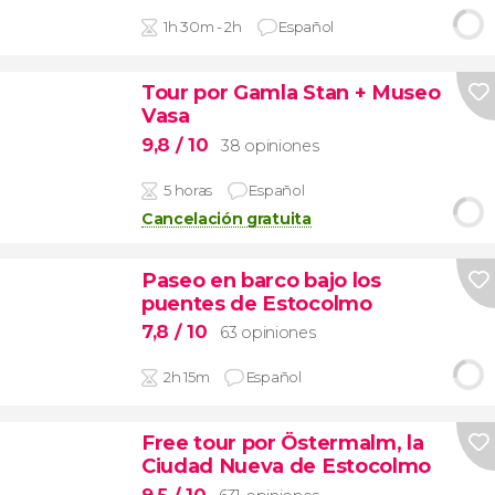
1h 30m - 2h
Español
Tour por Gamla Stan + Museo
Vasa
9,8
/ 10
38 opiniones
5 horas
Español
Cancelación gratuita
Paseo en barco bajo los
puentes de Estocolmo
7,8
/ 10
63 opiniones
2h 15m
Español
Free tour por Östermalm, la
Ciudad Nueva de Estocolmo
9,5
/ 10