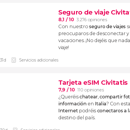
Seguro de viaje Civita
8,1
/ 10
3.276 opiniones
Con nuestro
seguro de viajes
s
preocuparos de desconectar y d
vacaciones. ¡No dejéis que nad
viaje!
 31d
Servicios adicionales
Tarjeta eSIM Civitatis 
7,9
/ 10
110 opiniones
¿Queréis
chatear
,
compartir fo
información
en
Italia
? Con est
Internet
podréis
conectaros a l
destino del país.