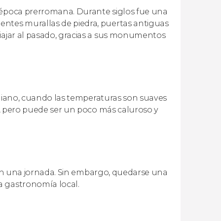
a época prerromana. Durante siglos fue una
entes murallas de piedra, puertas antiguas
viajar al pasado, gracias a sus monumentos
italiano, cuando las temperaturas son suaves
le, pero puede ser un poco más caluroso y
os en una jornada. Sin embargo, quedarse una
a gastronomía local.