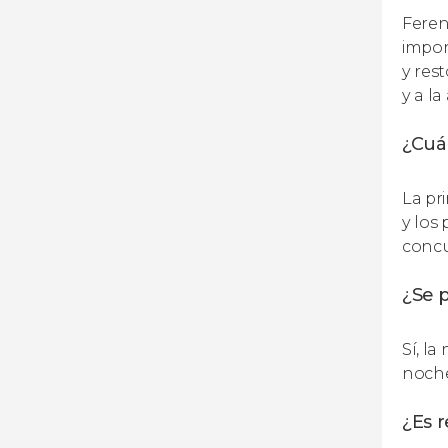
Feren
impor
y res
y a l
¿Cuál
La pr
y los
concur
¿Se p
Sí, l
noche
¿Es 