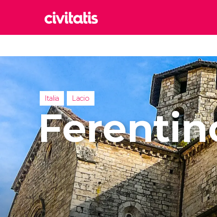
Rom
Italia
Lond
Reino 
Italia
Lacio
Edim
Ferentin
Reino 
Marr
Marrue
Prag
Repúbl