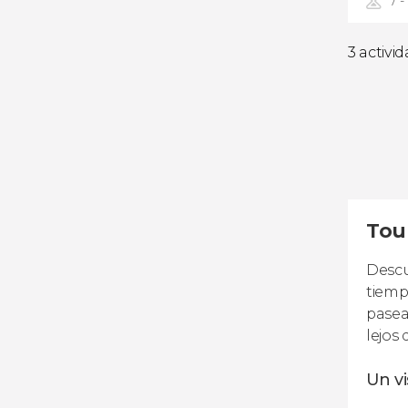
7 -
3 activi
Tou
Descu
tiempo
pasea
lejos
Un v