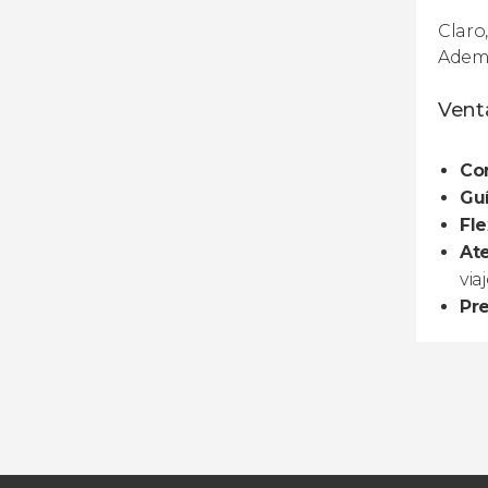
Claro
Ademá
Venta
Co
Guí
Fle
Ate
viaj
Pre