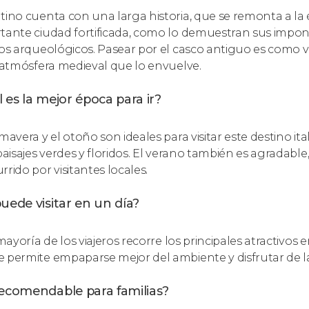
tino cuenta con una larga historia, que se remonta a l
tante ciudad fortificada, como lo demuestran sus impon
tos arqueológicos. Pasear por el casco antiguo es como 
a atmósfera medieval que lo envuelve.
 es la mejor época para ir?
imavera y el otoño son ideales para visitar este destino 
 paisajes verdes y floridos. El verano también es agradab
rido por visitantes locales.
uede visitar en un día?
a mayoría de los viajeros recorre los principales atractiv
 permite empaparse mejor del ambiente y disfrutar de l
recomendable para familias?