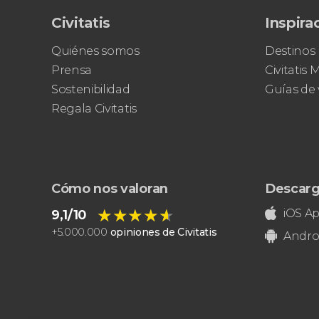
Civitatis
Inspira
Quiénes somos
Destinos
Prensa
Civitatis
Sostenibilidad
Guías de 
Regala Civitatis
Cómo nos valoran
Descarg
★★★★★
★★★★★
iOS A
9,1/10
+
5.000.000
opiniones de Civitatis
Andro