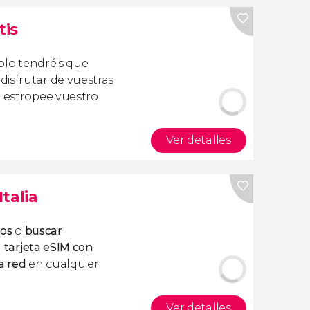
tis
olo tendréis que
isfrutar de vuestras
a estropee vuestro
Ver detalles
Italia
tos
o
buscar
a
tarjeta eSIM con
a red
en cualquier
Ver detalles