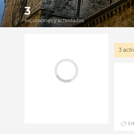
3
excursiones y actividades
3 act
En