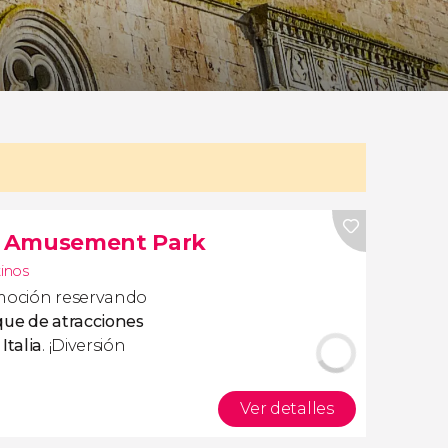
d Amusement Park
tinos
emoción reservando
que de atracciones
Italia
. ¡Diversión
Ver detalles