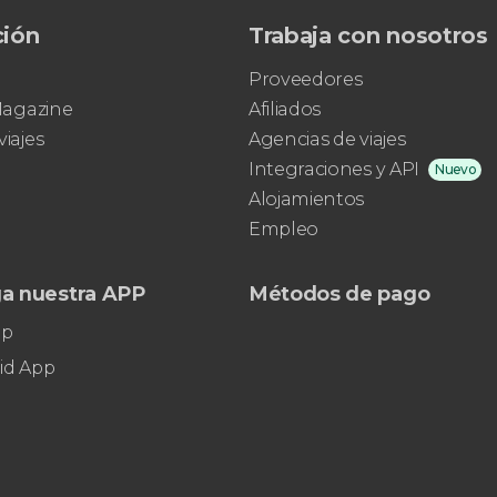
ción
Trabaja con nosotros
Proveedores
 Magazine
Afiliados
viajes
Agencias de viajes
Integraciones y API
Nuevo
Alojamientos
Empleo
a nuestra APP
Métodos de pago
pp
id App