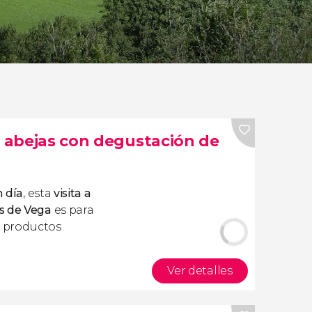
e abejas con degustación de
n día
, esta
visita a
s de Vega
es para
 productos
Ver detalles