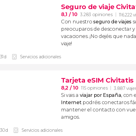
Seguro de viaje Civita
8,1
/ 10
3.283 opiniones
116.222 v
Con nuestro
seguro de viajes
s
preocuparos de desconectar y d
vacaciones. ¡No dejéis que nad
viaje!
 31d
Servicios adicionales
Tarjeta eSIM Civitati
8,2
/ 10
115 opiniones
3.887 viaje
Si vais a
viajar por España
, con 
Internet
podréis conectaros fác
mantener el contacto con vuest
amigos.
 30d
Servicios adicionales