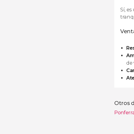
Sí, es
tranqu
Venta
Res
Amp
de 
Can
Ate
Otros 
Ponferr
Ver toda