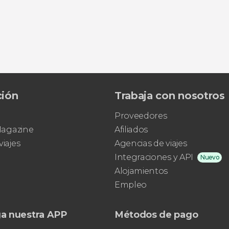
ción
Trabaja con nosotros
Proveedores
 Magazine
Afiliados
viajes
Agencias de viajes
Integraciones y API
Nuevo
Alojamientos
Empleo
a nuestra APP
Métodos de pago