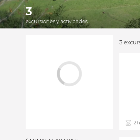
3
excursiones y actividades
3 excur
2 