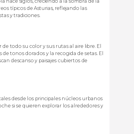
hace siglos, creciendo a la sombra de la
s típicos de Asturias, reflejando las
tas y tradiciones.
 todo su color y sus rutas al aire libre. El
 de tonos dorados y la recogida de setas. El
uscan descanso y paisajes cubiertos de
ocales desde los principales núcleos urbanos
che si se quieren explorar los alrededores y