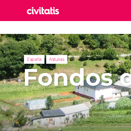
Rom
Italia
Lond
Reino 
España
Asturias
Edim
Fondos 
Reino 
Marr
Marrue
Esta
Turquía