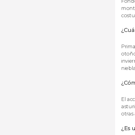
Fondo
monta
costu
¿Cuál
Prima
otoño
invie
niebla
¿Cóm
El ac
astur
otras
¿Es u