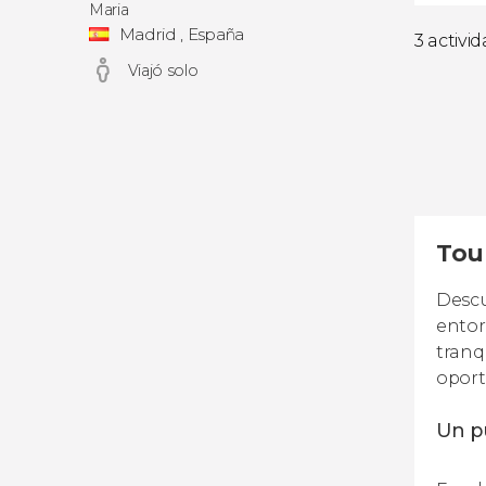
Maria
Madrid , España
3 activi
Viajó solo
Tour
Descu
entor
tranq
oport
Un p