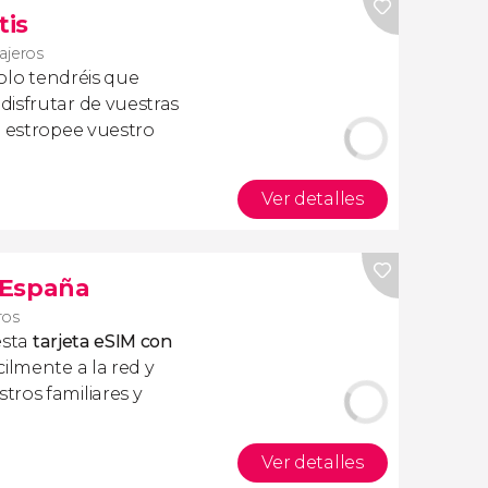
tis
iajeros
olo tendréis que
isfrutar de vuestras
a estropee vuestro
Ver detalles
s España
ros
esta
tarjeta eSIM con
ilmente a la red y
ros familiares y
Ver detalles