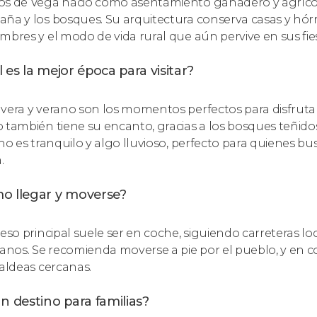
s de Vega nació como asentamiento ganadero y agrícola 
ña y los bosques. Su arquitectura conserva casas y hórreo
mbres y el modo de vida rural que aún pervive en sus fies
 es la mejor época para visitar?
vera y verano son los momentos perfectos para disfrutar de
 también tiene su encanto, gracias a los bosques teñidos
rno es tranquilo y algo lluvioso, perfecto para quienes b
.
o llegar y moverse?
ceso principal suele ser en coche, siguiendo carreteras l
ianos. Se recomienda moverse a pie por el pueblo, y en co
 aldeas cercanas.
n destino para familias?