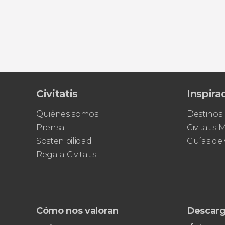
Civitatis
Inspira
Quiénes somos
Destinos
Prensa
Civitatis
Sostenibilidad
Guías de 
Regala Civitatis
Cómo nos valoran
Descarg