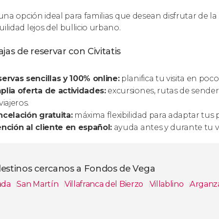
 una opción ideal para familias que desean disfrutar de la n
ilidad lejos del bullicio urbano.
jas de reservar con Civitatis
ervas sencillas y 100% online:
planifica tu visita en poc
lia oferta de actividades:
excursiones, rutas de sender
viajeros.
celación gratuita:
máxima flexibilidad para adaptar tus 
nción al cliente en español:
ayuda antes y durante tu vi
destinos cercanos a Fondos de Vega
ada
San Martín
Villafranca del Bierzo
Villablino
Arganz
s