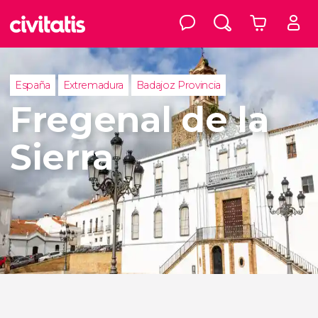
España
Extremadura
Badajoz Provincia
Fregenal de la
Sierra