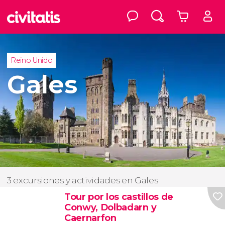
Reino Unido
Gales
3 excursiones y actividades en Gales
Tour por los castillos de
Conwy, Dolbadarn y
Caernarfon