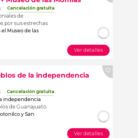
Cancelación gratuita
s
oniales de
 por sus estrechas
 el Museo de las
Ver detalles
eblos de la independencia
Cancelación gratuita
s
la independencia
blos de Guanajuato.
totonilco y San
Ver detalles