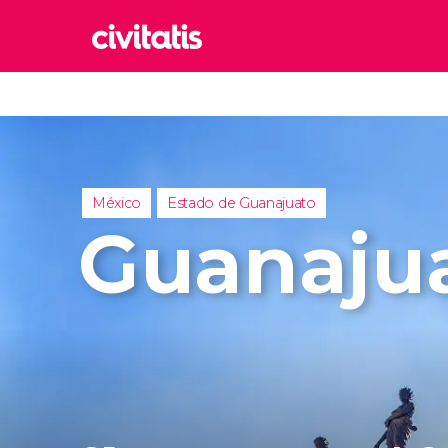
Rom
Italia
Lond
Reino 
México
Estado de Guanajuato
Edim
Guanaju
Reino 
Marr
Marrue
Esta
Turquía