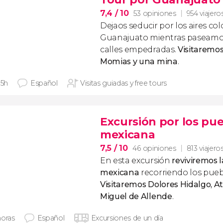
7,4
/ 10
53 opiniones
954 viajero
Dejaos seducir por los aires col
Guanajuato mientras paseamos
calles empedradas.
Visitaremos
Momias y una mina
.
 5h
Español
Visitas guiadas y free tours
Excursión por los pu
mexicana
7,5
/ 10
46 opiniones
813 viajero
En esta excursión
reviviremos 
mexicana
recorriendo los pue
Visitaremos
Dolores Hidalgo, A
Miguel de Allende
.
horas
Español
Excursiones de un día