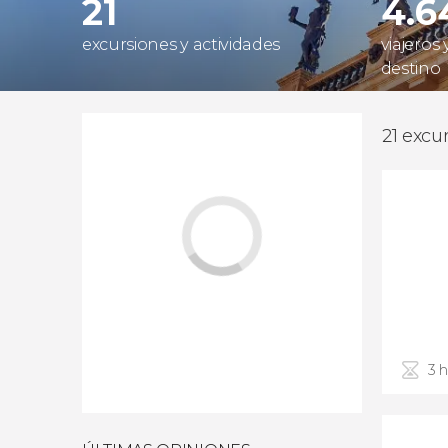
21
4.6
excursiones y actividades
viajeros
destino
21 excu
3 