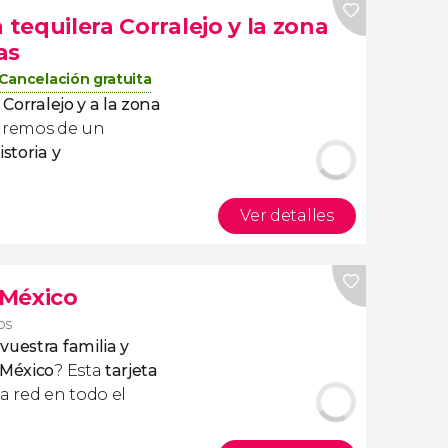
 tequilera Corralejo y la zona
as
Cancelación gratuita
 Corralejo y a la zona
aremos de un
storia y
Ver detalles
 México
os
vuestra familia y
a México
? Esta
tarjeta
la red en todo el