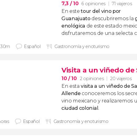
7,3
/ 10
6 opiniones
71 viajeros
En este
tour del vino por
Guanajuato
descubriremos la
g
enológica
de este estado mexi
disfrutaremos de una selecta c
 30m
Español
Gastronomía y enoturismo
Visita a un viñedo de
10
/ 10
2 opiniones
20 viajeros
En esta
visita a un viñedo de
Sa
Allende
conoceremos los secre
vino mexicano y realizaremos 
ciudad colonial
.
horas
Español
Gastronomía y enoturismo