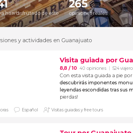
41
265
 ya han disfrutado de este
opiniones reales
rsiones y actividades en Guanajuato
Visita guiada por Gu
8,8
/ 10
40 opiniones
524 viajer
Con esta visita guiada a pie p
descubrirás imponentes monum
leyendas escondidas tras sus 
pierdas!
horas
Español
Visitas guiadas y free tours
Tour por Guanajuato