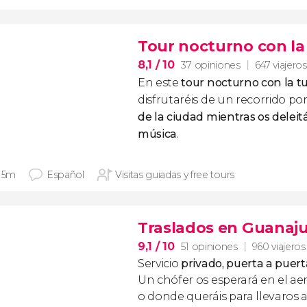
Tour nocturno con l
8,1
/ 10
37 opiniones
647 viajeros
En este
tour nocturno con la 
disfrutaréis de un recorrido por
de la ciudad mientras os delei
música
.
 15m
Español
Visitas guiadas y free tours
Traslados en Guanaj
9,1
/ 10
51 opiniones
960 viajeros
Servicio
privado, puerta a puert
Un chófer os esperará en el ae
o donde queráis para llevaros a