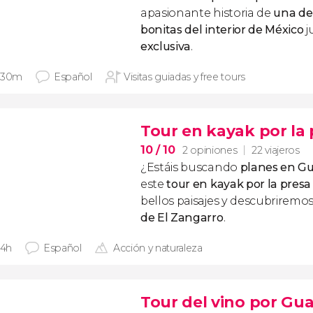
apasionante historia de
una de
bonitas del interior de México
j
exclusiva
.
 30m
Español
Visitas guiadas y free tours
Tour en kayak por la 
10
/ 10
2 opiniones
22 viajeros
¿Estáis buscando
planes en G
este
tour en kayak por la presa
bellos paisajes y descubriremos
de El Zangarro
.
 4h
Español
Acción y naturaleza
Tour del vino por Gu