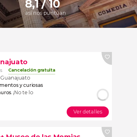
8,1 / 10
así nos puntúan
anajuato
Cancelación gratuita
os
or Guanajuato
entos y curiosas
muros
. ¡No te lo
Ver detalles
 + Museo de las Momias