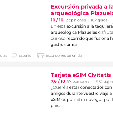
Excursión privada a la
arqueológica Plazuel
10
/ 10
2 opiniones
16 viajeros
En esta
excursión a la tequilera
arqueológica Plazuelas
disfrut
curioso
recorrido que fusiona hi
gastronomía
.
horas
Español
Excursiones de un día
Tarjeta eSIM Civitatis
7,6
/ 10
97 opiniones
1.982 viajer
¿Queréis
estar conectados con 
amigos durante vuestro
viaje 
eSIM
os permitirá navegar por 
país.