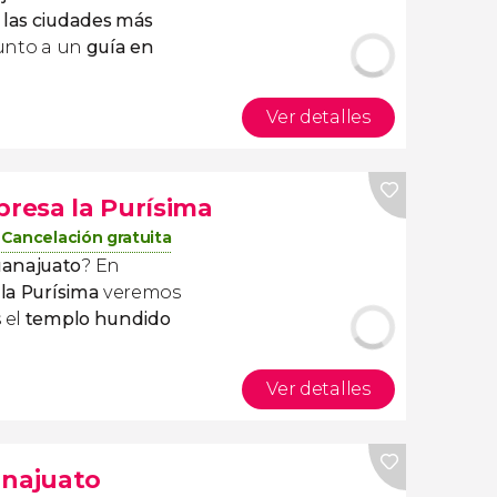
 las ciudades más
unto a un
guía en
Ver detalles
presa la Purísima
Cancelación gratuita
uanajuato
? En
 la Purísima
veremos
 el
templo hundido
Ver detalles
anajuato