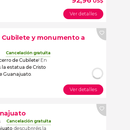
92,96
US$
Ver detalles
el Cubilete y monumento a
Cancelación gratuita
cerro de Cubilete
! En
s
la estatua de Cristo
de Guanajuato
.
Ver detalles
anajuato
Cancelación gratuita
s
ajuato
descubriréis la