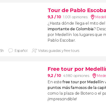
Tour de Pablo Escobar
9,3
/ 10
1.001 opiniones
Medell
¿Hasta dónde llega el mito de
importante de Colombia
? Desc
por Medellín los lugares que m
Pablo Escobar.
 5h
Español
Visitas guiadas y free tours
Free tour por Medellí
9,2
/ 10
4.980 opiniones
Medel
En este
free tour por Medellín
v
puntos más famosos de la capi
como la plaza de Botero o el p
¡Imprescindible!