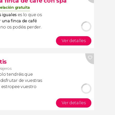
a finca de café con spa
elación gratuita
s iguales
es lo que os
r una finca de café
no os podéis perder.
Ver detalles
tis
viajeros
olo tendréis que
isfrutar de vuestras
a estropee vuestro
Ver detalles