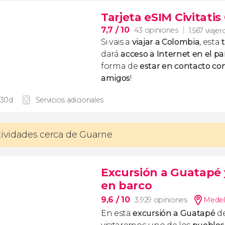
Tarjeta eSIM Civitati
7,7
/ 10
43 opiniones
1.567 viajer
Si vais a
viajar a Colombia
, esta
dará
acceso a Internet en el pa
forma de
estar en contacto con
amigos
!
 30d
Servicios adicionales
tividades cerca de Guarne
Excursión a Guatapé 
en barco
9,6
/ 10
3.929 opiniones
Medell
En esta
excursión a Guatapé
de