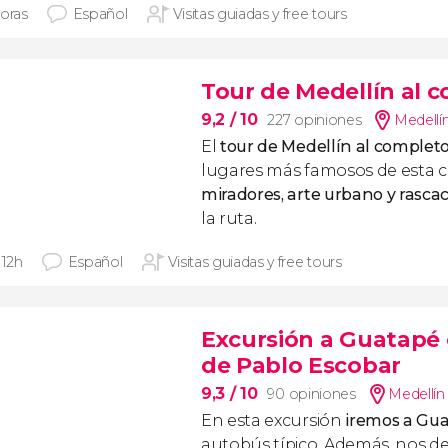
horas
Español
Visitas guiadas y free tours
Tour de Medellín al 
9,2
/ 10
227 opiniones
Medellín
El
tour de Medellín al complet
lugares más famosos de esta c
miradores, arte urbano y rascac
la ruta.
 12h
Español
Visitas guiadas y free tours
Excursión a Guatapé e
de Pablo Escobar
9,3
/ 10
90 opiniones
Medellín 
En esta excursión
iremos a Gua
autobús típico. Además, nos 