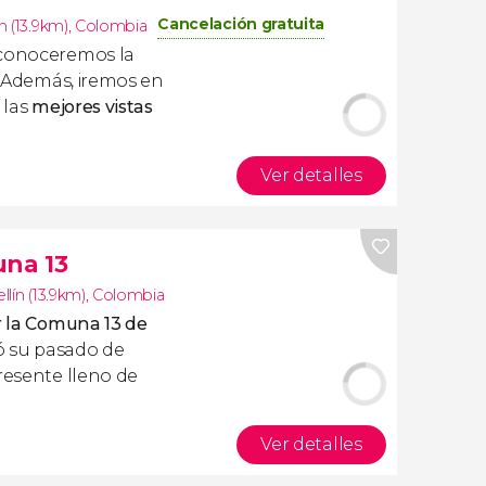
Cancelación gratuita
n (13.9km)
,
Colombia
conoceremos la
. Además, iremos en
 las
mejores vistas
Ver detalles
una 13
lín (13.9km)
,
Colombia
or la Comuna 13 de
ó su pasado de
resente lleno de
Ver detalles