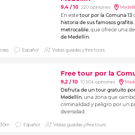
9,4
/ 10
220 opiniones
Medellí
En este
tour por la Comuna 13
historia de sus famosos grafitis
metrocable
, que ofrece una de
de Medellín
.
horas
Español
Visitas guiadas y free tours
Free tour por la Com
9,2
/ 10
10.904 opiniones
Medel
Disfruta de un tour gratuito p
Medellín
, una zona que cambi
criminalidad y peligro por un p
diversidad.
 30m
Español
Visitas guiadas y free tours