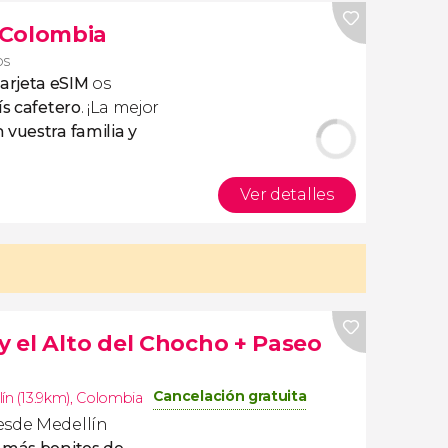
s Colombia
os
tarjeta eSIM
os
ís cafetero
. ¡La mejor
 vuestra familia y
Ver detalles
y el Alto del Chocho + Paseo
Cancelación gratuita
ín (13.9km)
,
Colombia
sde Medellín