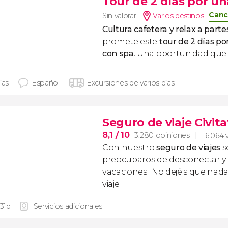
Tour de 2 días por un
Canc
Sin valorar
Varios destinos
Cultura cafetera y relax a parte
promete este
tour de 2 días po
con spa
. Una oportunidad que 
ías
Español
Excursiones de varios días
Seguro de viaje Civita
8,1
/ 10
3.280 opiniones
116.064 
Con nuestro
seguro de viajes
s
preocuparos de desconectar y d
vacaciones. ¡No dejéis que nad
viaje!
 31d
Servicios adicionales