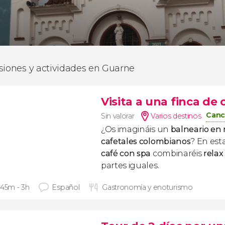
siones y actividades en Guarne
Visita a una finca de
Canc
Sin valorar
Varios destinos
¿Os imagináis un
balneario en 
cafetales colombianos
? En est
café con spa
combinaréis
relax
partes iguales.
 45m - 3h
Español
Gastronomía y enoturismo