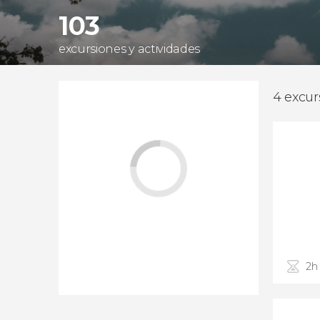
103
excursiones y actividades
4 excur
2h