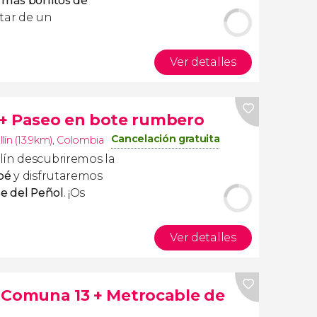
 más bonitos de
utar de un
Ver detalles
 + Paseo en bote rumbero
Cancelación gratuita
lín (13.9km)
,
Colombia
lín descubriremos la
pé
y disfrutaremos
e del Peñol
. ¡Os
Ver detalles
la Comuna 13 + Metrocable de