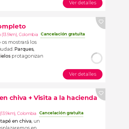
Ver detalles
completo
Cancelación gratuita
 (13.9km)
,
Colombia
o
os mostrará los
iudad.
Parques,
ielos
protagonizan
Ver detalles
n chiva + Visita a la hacienda
Cancelación gratuita
(13.9km)
,
Colombia
tapé en chiva
, un
desplazaremos en