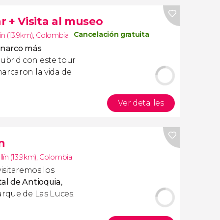
 + Visita al museo
Cancelación gratuita
ín (13.9km)
,
Colombia
l
narco más
ubrid con este tour
arcaron la vida de
Ver detalles
n
lín (13.9km)
,
Colombia
isitaremos los
tal de Antioquia
,
arque de Las Luces.