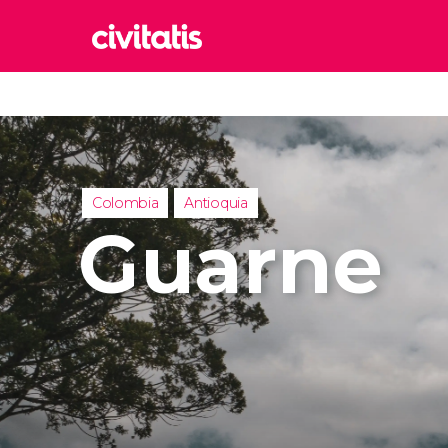
Rom
Italia
Lond
Reino 
Colombia
Antioquia
Edim
Guarne
Reino 
Marr
Marrue
Esta
Turquía