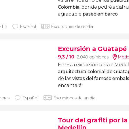
visitaremos uno de los
pueblos
Colombia
, donde podréis disfr
agradable
paseo en barco
.
- 11h
Español
Excursiones de un día
Excursión a Guatapé
9,3
/ 10
2.040 opiniones
Medel
En esta excursión desde Medel
arquitectura colonial de Guata
de las
vistas del famoso embals
encantará!
horas
Español
Excursiones de un día
Tour del grafiti por 
Medellín