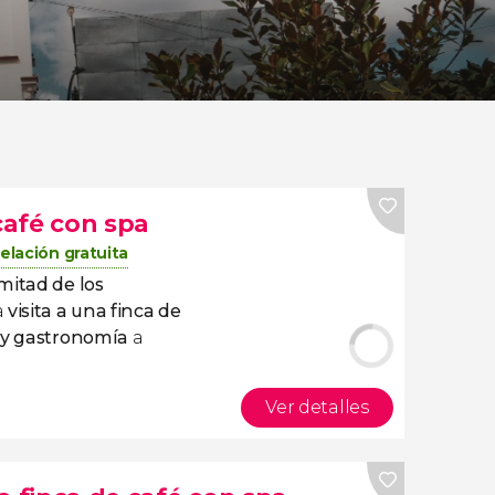
 café con spa
elación gratuita
mitad de los
a
visita a una finca de
 y gastronomía
a
Ver detalles