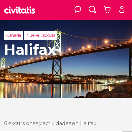
Canadá
Nueva Escocia
Halifax
8 excursiones y actividades en Halifax