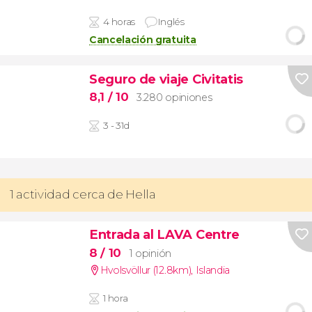
4 horas
Inglés
Cancelación gratuita
Seguro de viaje Civitatis
8,1
/ 10
3.280 opiniones
3 - 31d
1 actividad cerca de Hella
Entrada al LAVA Centre
8
/ 10
1 opinión
Hvolsvöllur (12.8km)
,
Islandia
1 hora