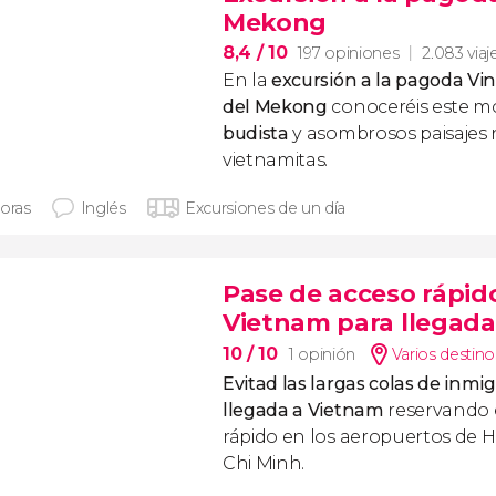
Mekong
8,4
/ 10
197 opiniones
2.083 viaj
En la
excursión a la pagoda Vin
del Mekong
conoceréis este 
budista
y asombrosos paisajes 
vietnamitas.
horas
Inglés
Excursiones de un día
Pase de acceso rápid
Vietnam para llegada
10
/ 10
1 opinión
Varios destino
Evitad las largas colas de inmi
llegada a Vietnam
reservando 
rápido en los aeropuertos de 
Chi Minh.