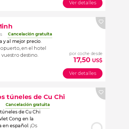
Ver detalles
Minh
Cancelación gratuita
os
a y al mejor precio
.
ropuerto, en el hotel
por coche desde
 vuestro destino.
17,50
US$
Ver detalles
os túneles de Cu Chi
Cancelación gratuita
 túneles de Cu Chi
Viet Cong en la
a en español
. ¡Os