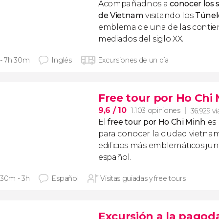
Acompañadnos a
conocer los 
de Vietnam
visitando los
Túnel
emblema de una de las contie
mediados del siglo XX.
 - 7h 30m
Inglés
Excursiones de un día
Free tour por Ho Chi
9,6
/ 10
1.103 opiniones
36.929 vi
El
free tour por Ho Chi Minh
es 
para conocer la ciudad vietnami
edificios más emblemáticos ju
español.
 30m - 3h
Español
Visitas guiadas y free tours
Excursión a la pagoda