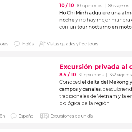
10
/ 10
10 opiniones
86 viajeros
Ho Chi Minh adquiere una atmós
noche
y no hay mejor manera 
con un
tour nocturno en mot
horas
Inglés
Visitas guiadas y free tours
Excursión privada al
8,5
/ 10
31 opiniones
352 viajeros
Conoced
el delta del Mekong y
campos y canales
, descubriend
tradicionales de Vietnam y la 
biológica de la región.
 8h
Español
Excursiones de un día