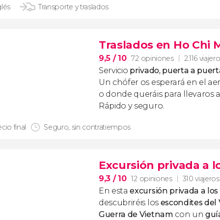
glés
Transporte y traslados
Traslados en Ho Chi 
9,5
/ 10
72 opiniones
2.116 viajer
Servicio
privado, puerta a puert
Un chófer os esperará en el ae
o donde queráis para llevaros a
Rápido y seguro.
cio final
Seguro, sin contratiempos
Excursión privada a l
9,3
/ 10
12 opiniones
310 viajeros
En esta
excursión privada a los
descubriréis los
escondites del 
Guerra de Vietnam
con un
guí