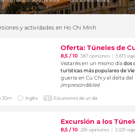
 ya han disfrutado de este
opiniones reales
rsiones y actividades en Ho Chi Minh
Oferta: Túneles de C
8,5
/ 10
387 opiniones
3.673 viaj
Visitaréis en un mismo día
dos 
turísticas más populares de V
guerra en Cu Chi y el delta de
¡Imprescindibles!
h 30m
Inglés
Excursiones de un día
Excursión a los Túnel
8,5
/ 10
269 opiniones
3.029 viaj