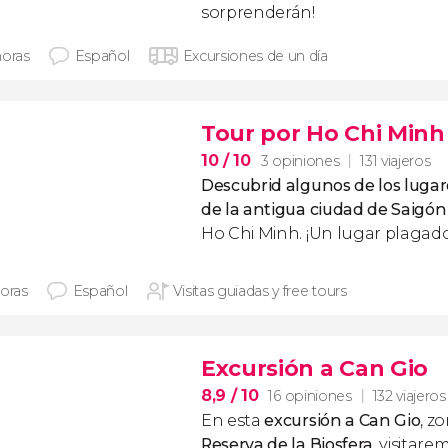
sorprenderán!
horas
Español
Excursiones de un día
Tour por Ho Chi Minh
10
/ 10
3 opiniones
131 viajeros
Descubrid algunos de los luga
de la antigua ciudad de Saigón
Ho Chi Minh. ¡Un lugar plagado 
horas
Español
Visitas guiadas y free tours
Excursión a Can Gio
8,9
/ 10
16 opiniones
132 viajeros
En esta
excursión a Can Gio
, z
Reserva de la Biosfera
, visitar