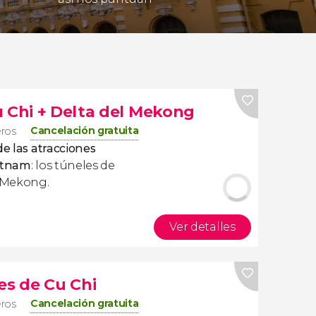
u Chi + Delta del Mekong
Cancelación gratuita
eros
de las atracciones
ietnam
: los túneles de
l Mekong.
Ver detalles
es de Cu Chi
Cancelación gratuita
eros