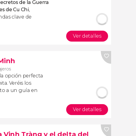
secretos de la Guerra
es de Cu Chi
,
ndas clave de
Ver detalles
 Minh
ajeros
la opción perfecta
ta. Veréis los
nto a un guía en
Ver detalles
 Vinh Tràng y el delta del