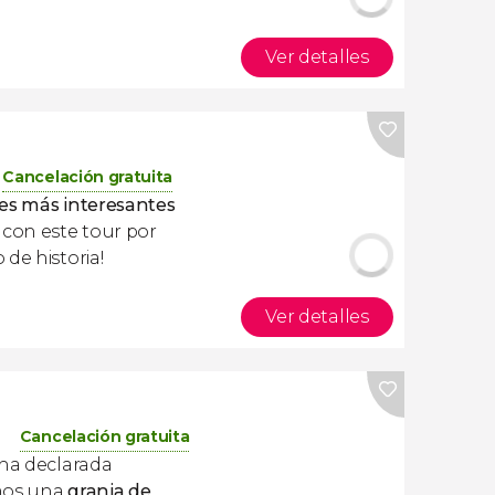
Ver detalles
Cancelación gratuita
res más interesantes
con este tour por
de historia!
Ver detalles
Cancelación gratuita
ona declarada
emos una
granja de