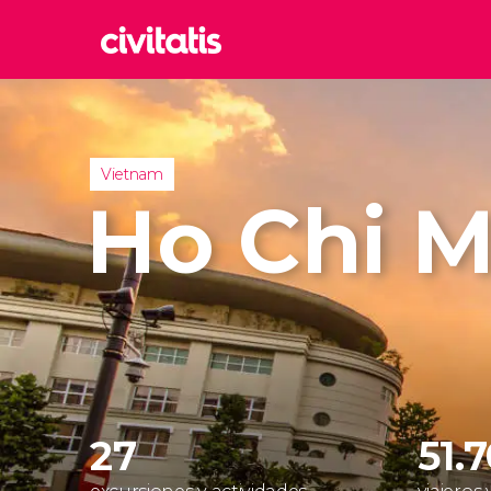
Rom
Italia
Lond
Vietnam
Reino 
Ho Chi M
Edim
Reino 
Marr
Marrue
Esta
Turquía
27
51.