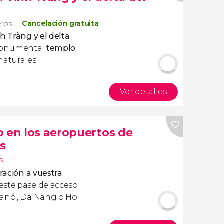
Cancelación gratuita
eros
h Tràng y el delta
monumental
templo
naturales
Ver detalles
o en los aeropuertos de
s
s
gración a vuestra
este pase de acceso
Hanói, Da Nang o Ho