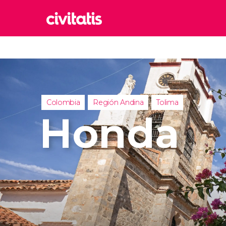
Rom
Italia
Lond
Reino 
Colombia
Región Andina
Tolima
Edim
Honda
Reino 
Marr
Marrue
Esta
Turquía