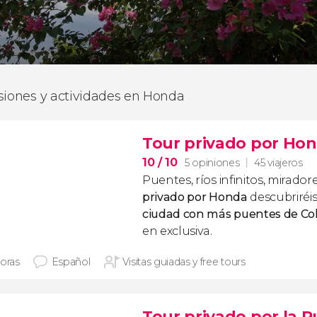
siones y actividades en Honda
Tour privado por Ho
10
/ 10
5 opiniones
45 viajeros
Puentes, ríos infinitos, miradore
privado por Honda
descubriréis 
ciudad con más puentes de Co
en exclusiva.
horas
Español
Visitas guiadas y free tours
Tour privado por la R