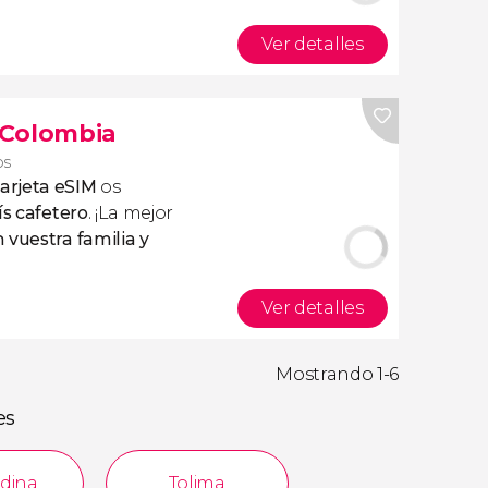
Ver detalles
s Colombia
os
tarjeta eSIM
os
ís cafetero
. ¡La mejor
 vuestra familia y
Ver detalles
Mostrando 1-6
es
dina
Tolima