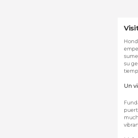
Visi
Honda
emped
sumer
su ge
tiemp
Un vi
Funda
puert
mucha
vibra