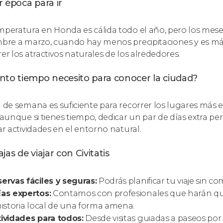
 época para ir
mperatura en Honda es cálida todo el año, pero los mes
mbre a marzo, cuando hay menos precipitaciones y es más
rer los atractivos naturales de los alrededores.
nto tiempo necesito para conocer la ciudad?
n de semana es suficiente para recorrer los lugares más
, aunque si tienes tiempo, dedicar un par de días extra 
ar actividades en el entorno natural.
jas de viajar con Civitatis
ervas fáciles y seguras:
Podrás planificar tu viaje sin c
as expertos:
Contamos con profesionales que harán que
historia local de una forma amena.
ividades para todos:
Desde visitas guiadas a paseos por 