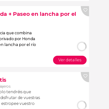
da + Paseo en lancha por el
cia que combina
 privado por Honda
 lancha por el río
Ver detalles
tis
viajeros
olo tendréis que
isfrutar de vuestras
a estropee vuestro