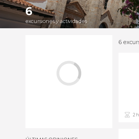
6
excursiones y actividades
6 excur
2 