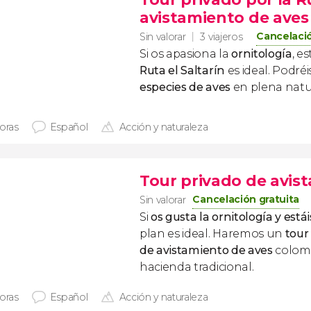
avistamiento de aves
Cancelació
Sin valorar
3 viajeros
Si os apasiona la
ornitología
, e
Ruta el Saltarín
es ideal. Podré
especies de aves
en plena natu
horas
Español
Acción y naturaleza
Tour privado de avis
Cancelación gratuita
Sin valorar
Si
os gusta la ornitología y est
plan es ideal. Haremos un
tour
de
avistamiento de aves
colom
hacienda tradicional.
horas
Español
Acción y naturaleza