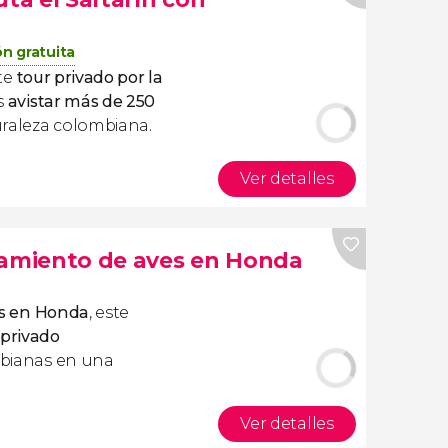
n gratuita
ste
tour privado por la
is
avistar más de 250
raleza colombiana.
Ver detalles
tamiento de aves en Honda
áis en Honda
, este
 privado
bianas en una
Ver detalles