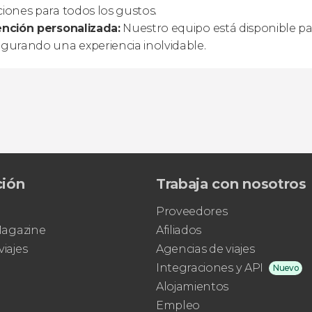
iones para todos los gustos.
nción personalizada:
Nuestro equipo está disponible par
gurando una experiencia inolvidable.
ción
Trabaja con nosotros
Proveedores
 Magazine
Afiliados
viajes
Agencias de viajes
Integraciones y API
Nuevo
Alojamientos
Empleo