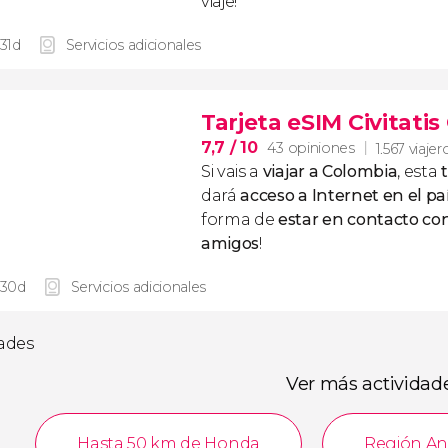
viaje!
 31d
Servicios adicionales
Tarjeta eSIM Civitati
7,7
/ 10
43 opiniones
1.567 viajer
Si vais a
viajar a Colombia
, esta
dará
acceso a Internet en el pa
forma de
estar en contacto con
amigos
!
 30d
Servicios adicionales
dades
Ver más actividad
Hasta 50 km de Honda
Región An