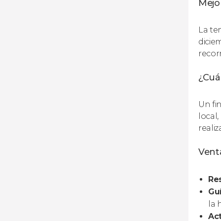
Mejor
La te
dicie
recor
¿Cuá
Un fi
local
realiz
Venta
Res
Guí
la 
Act