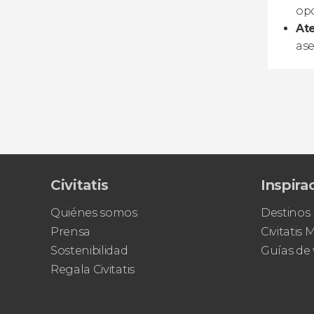
opc
Ate
ase
Civitatis
Inspira
Quiénes somos
Destinos
Prensa
Civitatis
Sostenibilidad
Guías de 
Regala Civitatis