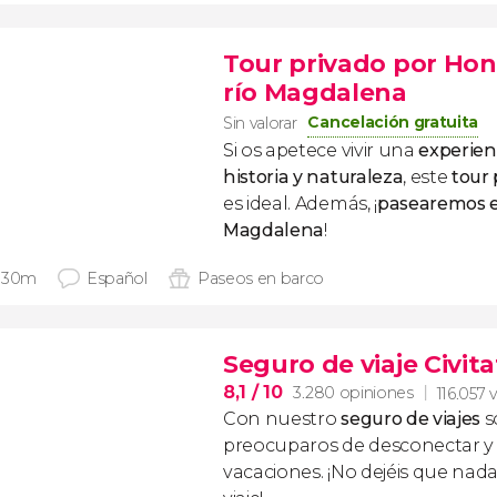
Tour privado por Hon
río Magdalena
Cancelación gratuita
Sin valorar
Si os apetece vivir una
experien
historia y naturaleza
, este
tour
es ideal. Además, ¡
pasearemos en
Magdalena
!
 30m
Español
Paseos en barco
Seguro de viaje Civita
8,1
/ 10
3.280 opiniones
116.057 
Con nuestro
seguro de viajes
s
preocuparos de desconectar y d
vacaciones. ¡No dejéis que nad