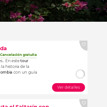
nda
Cancelación gratuita
s... En este
tour
la historia de la
lombia
con un guía
Ver detalles
uta el Saltarín con