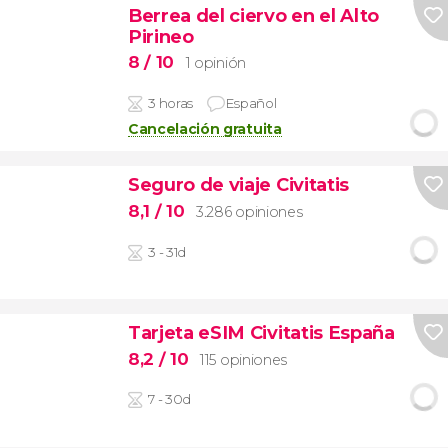
Berrea del ciervo en el Alto
Pirineo
8
/ 10
1 opinión
3 horas
Español
Cancelación gratuita
Seguro de viaje Civitatis
8,1
/ 10
3.286 opiniones
3 - 31d
Tarjeta eSIM Civitatis España
8,2
/ 10
115 opiniones
7 - 30d