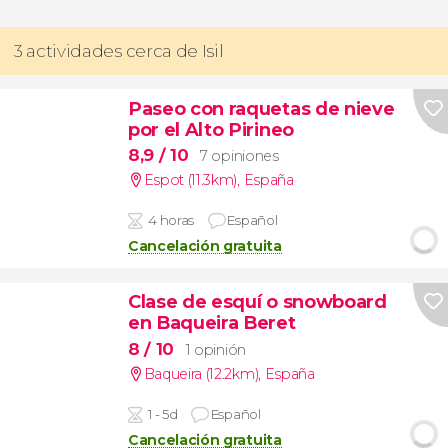
3 actividades cerca de Isil
Paseo con raquetas de nieve
por el Alto Pirineo
8,9
/ 10
7 opiniones
Espot (11.3km)
,
España
4 horas
Español
Cancelación gratuita
Clase de esquí o snowboard
en Baqueira Beret
8
/ 10
1 opinión
Baqueira (12.2km)
,
España
1 - 5d
Español
Cancelación gratuita