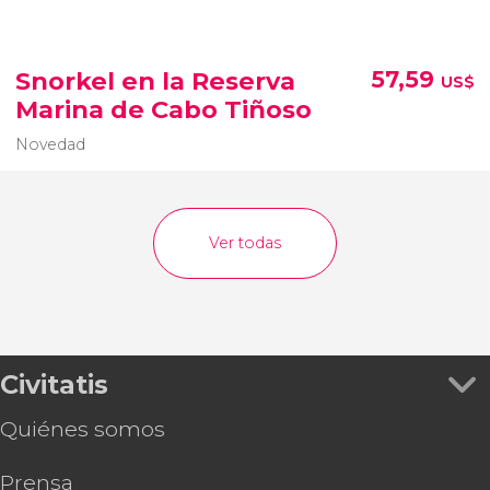
Snorkel en la Reserva
57,59
US$
Marina de Cabo Tiñoso
Novedad
Ver todas
Civitatis
Quiénes somos
Prensa