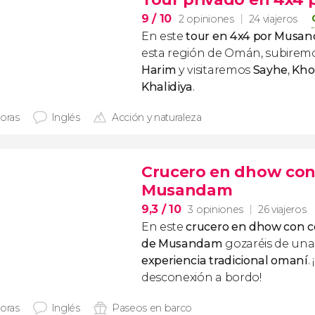
9
/ 10
2 opiniones
24 viajeros
En este
tour en 4x4 por Musa
esta región de Omán, subirem
Harim
y visitaremos
Sayhe
,
Kho
Khalidiya
.
horas
Inglés
Acción y naturaleza
Crucero en dhow con 
Musandam
9,3
/ 10
3 opiniones
26 viajeros
En este
crucero en dhow con co
de Musandam
gozaréis de un
experiencia tradicional omaní
.
desconexión a bordo!
horas
Inglés
Paseos en barco