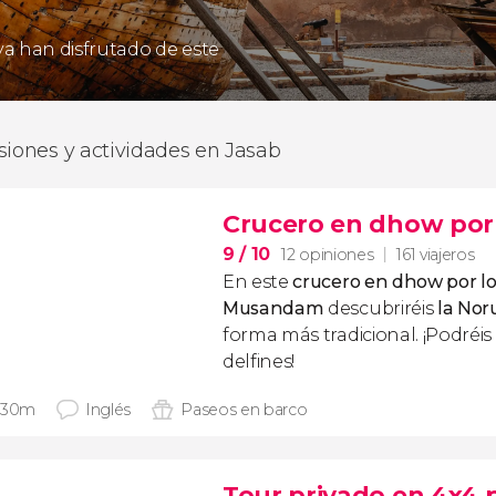
 ya han disfrutado de este
siones y actividades en Jasab
Crucero en dhow por
9
/ 10
12 opiniones
161 viajeros
En este
crucero en dhow por lo
Musandam
descubriréis
la Nor
forma más tradicional. ¡Podréi
delfines!
 30m
Inglés
Paseos en barco
Tour privado en 4x4