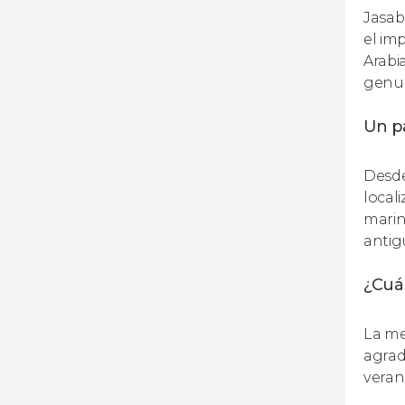
Jasab
el im
Arabi
genuin
Un p
Desde
local
marin
antig
¿Cuán
La me
agrada
veran