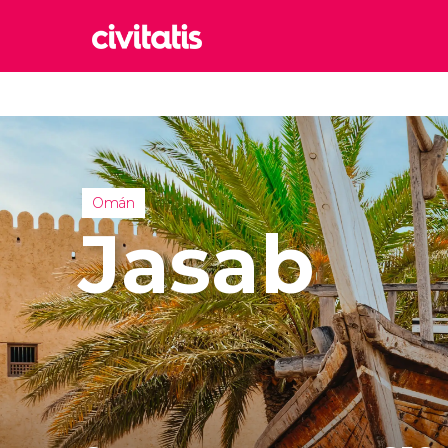
Rom
Italia
Lond
Reino 
Omán
Edim
Jasab
Reino 
Marr
Marrue
Esta
Turquía