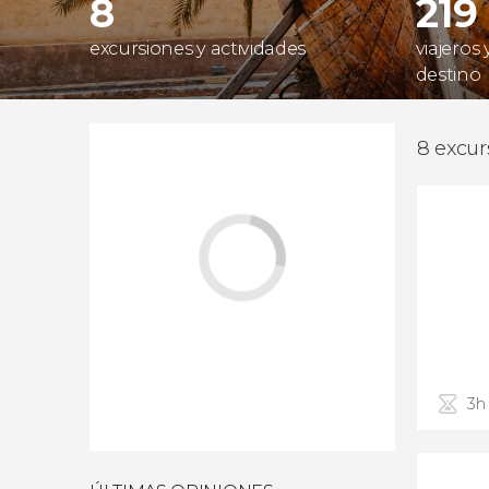
8
219
excursiones y actividades
viajeros
destino
8 excur
3h