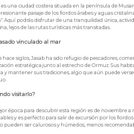
 es una ciudad costera situada en la península de Mus
presionante paisaje de los fiordos árabes y aguas cristal
a". Aquí podrás disfrutar de una tranquilidad única, acti
a, lejos de las rutas turísticas más transitadas.
asado vinculado al mar
 hace siglos, Jasab ha sido refugio de pescadores, come
ización estratégica junto al estrecho de Ormuz. Sus habi
a y mantener sus tradiciones, algo que aún puede verse 
uo.
do visitarlo?
jor época para descubrir esta región es de noviembre a
bles y es perfecto para salir de excursión por los fiordos
o pueden ser calurosos y húmedos, menos recomendables 