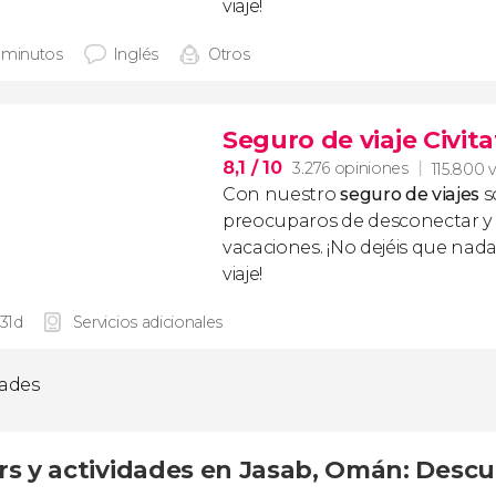
viaje!
 minutos
Inglés
Otros
Seguro de viaje Civita
8,1
/ 10
3.276 opiniones
115.800 v
Con nuestro
seguro de viajes
s
preocuparos de desconectar y d
vacaciones. ¡No dejéis que nad
viaje!
 31d
Servicios adicionales
dades
rs y actividades en Jasab, Omán: Descu