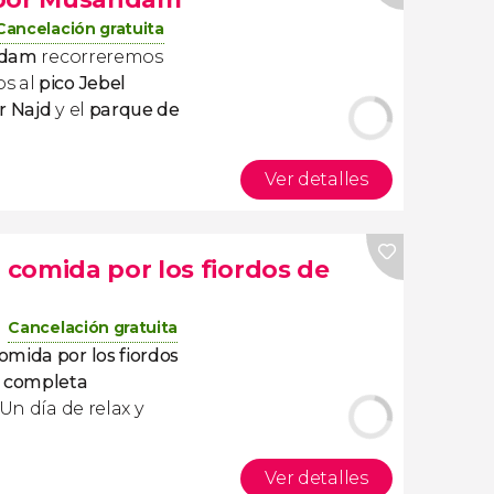
Cancelación gratuita
ndam
recorreremos
os al
pico Jebel
r Najd
y el
parque de
Ver detalles
comida por los fiordos de
Cancelación gratuita
mida por los fiordos
a
completa
 ¡Un día de relax y
Ver detalles