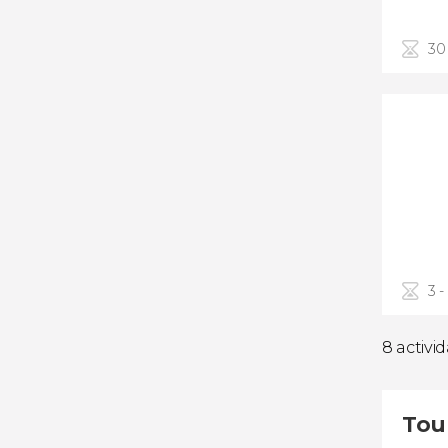
30
3 -
8 activi
Tou