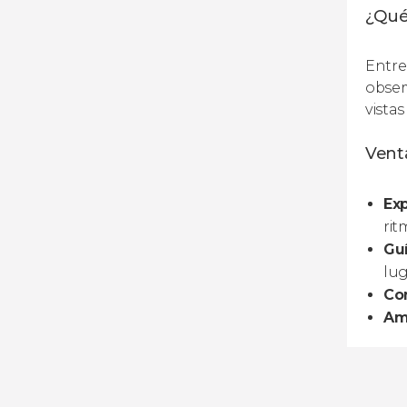
¿Qué
Entre
obser
vista
Venta
Exp
rit
Gu
lug
Co
Am