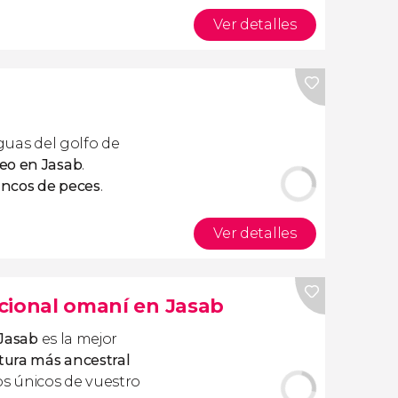
Ver detalles
aguas del golfo de
eo en Jasab
.
ncos de peces
.
Ver detalles
dicional omaní en Jasab
 Jasab
es la mejor
tura más ancestral
dos únicos de vuestro