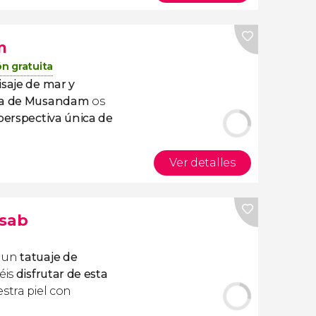
m
n gratuita
isaje de mar y
ina de Musandam
os
erspectiva única de
Ver detalles
asab
r un
tatuaje de
réis
disfrutar de esta
stra piel con