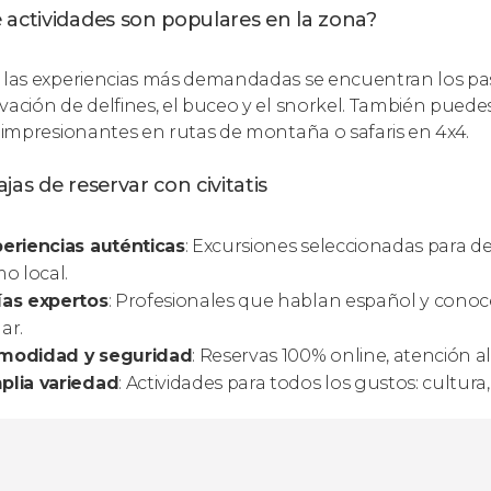
 actividades son populares en la zona?
 las experiencias más demandadas se encuentran los pase
vación de delfines, el buceo y el snorkel. También puede
s impresionantes en rutas de montaña o safaris en 4x4.
jas de reservar con civitatis
eriencias auténticas
: Excursiones seleccionadas para de
mo local.
ías expertos
: Profesionales que hablan español y conoce
ar.
modidad y seguridad
: Reservas 100% online, atención al
plia variedad
: Actividades para todos los gustos: cultur