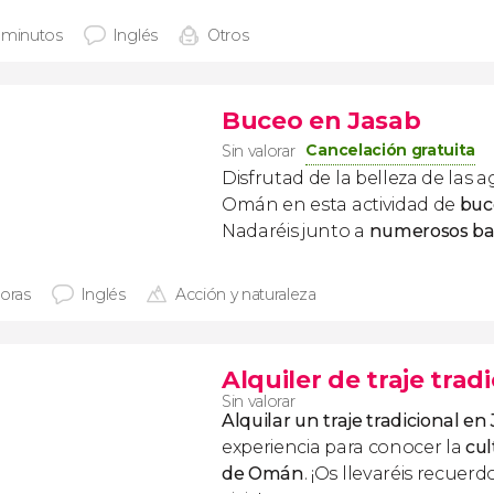
 minutos
Inglés
Otros
Buceo en Jasab
Cancelación gratuita
Sin valorar
Disfrutad de la belleza de las 
Omán en esta actividad de
buc
Nadaréis junto a
numerosos ba
horas
Inglés
Acción y naturaleza
Alquiler de traje tra
Sin valorar
Alquilar un traje tradicional en
experiencia para conocer la
cul
de Omán
. ¡Os llevaréis recuer