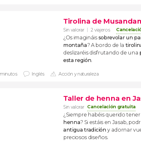
Tirolina de Musanda
Cancelació
Sin valorar
2 viajeros
¿Os imagináis
sobrevolar un pa
montaña
? A bordo de la
tirol
deslizaréis disfrutando de una
p
esta región
.
 minutos
Inglés
Acción y naturaleza
Taller de henna en J
Cancelación gratuita
Sin valorar
¿Siempre habéis querido tene
henna
? Si estáis en Jasab, pod
antigua tradición
y adornar vue
preciosos diseños.