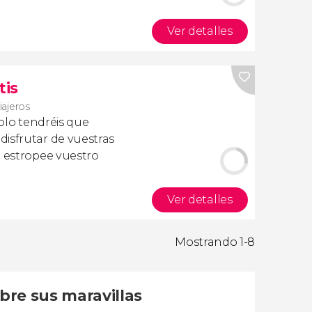
Ver detalles
tis
iajeros
olo tendréis que
isfrutar de vuestras
a estropee vuestro
Ver detalles
Mostrando 1-8
bre sus maravillas