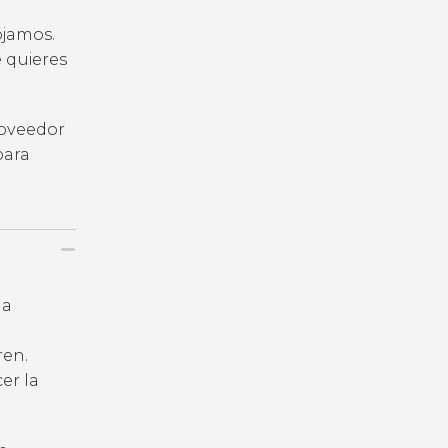
ojamos.
e quieres
roveedor
para
la
ren.
er la