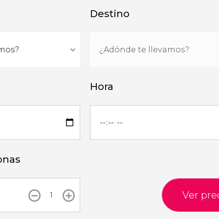
Destino
Hora
onas
Ver pre