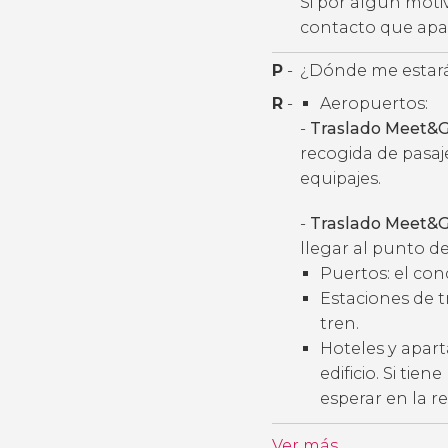
Si por algún moti
contacto que apar
P
-
¿Dónde me estará
R
-
Aeropuertos:
-
Traslado Meet&G
recogida de pasaj
equipajes.
-
Traslado Meet&G
llegar al punto de
Puertos: el con
Estaciones de t
tren.
Hoteles y apart
edificio. Si tie
esperar en la r
Ver más