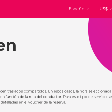
Español
Top destinos
a
París
Nueva Yo
Francia
Estados Uni
en
res
Florencia
Budapes
Unido
Italia
Hungría
burgo
Madrid
Barcelon
Unido
España
España
akech
Ámsterdam
Milán
cos
Países Bajos
Italia
mbul
Praga
Oporto
República Checa
Portugal
ecen traslados compartidos. En estos casos, la hora seleccionada
 en función de la ruta del conductor. Para este tipo de servicio, la
Ver todos los destinos
detalladas en el voucher de la reserva.