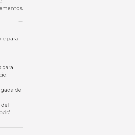
e
plementos.
ble para
s para
io.
legada del
 del
podrá