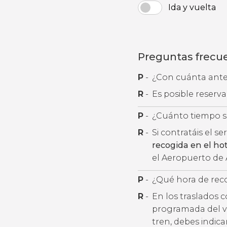
Ida y vuelta
Preguntas frecu
P
-
¿Con cuánta antel
R
-
Es posible reserv
P
-
¿Cuánto tiempo se
R
-
Si contratáis el se
recogida en el ho
el Aeropuerto de
P
-
¿Qué hora de rec
R
-
En los traslados 
programada del v
tren, debes indic