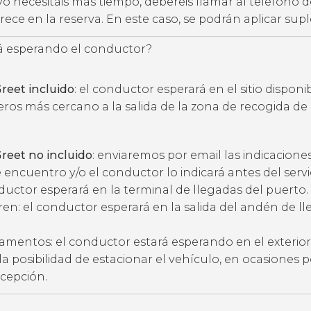
vo necesitáis más tiempo, deberéis llamar al teléfono d
ece en la reserva. En este caso, se podrán aplicar su
 esperando el conductor?
reet incluido
: el conductor esperará en el sitio disponi
eros más cercano a la salida de la zona de recogida de
reet no incluido
: enviaremos por email las indicacione
 encuentro y/o el conductor lo indicará antes del servic
ductor esperará en la terminal de llegadas del puerto.
ren: el conductor esperará en la salida del andén de l
amentos: el conductor estará esperando en el exterior
ne la posibilidad de estacionar el vehículo, en ocasiones 
ecepción.