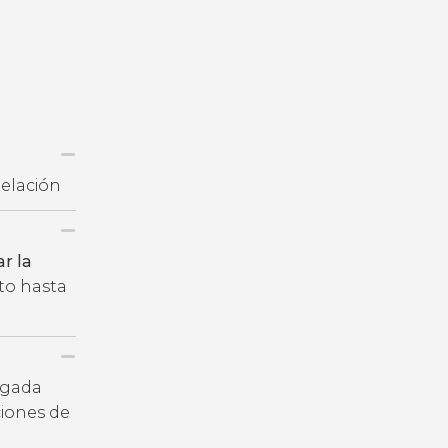
telación
r la
cto hasta
legada
iones de