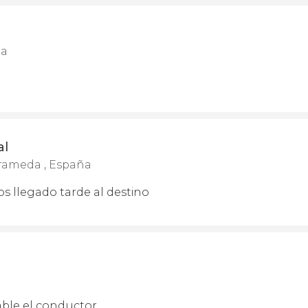
ña
al
rameda , España
os llegado tarde al destino
ble el conductor