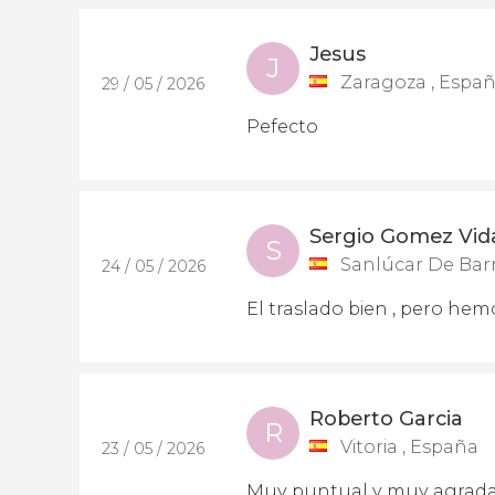
Jesus
J
Zaragoza , Espa
29 / 05 / 2026
Pefecto
Sergio Gomez Vid
S
Sanlúcar De Bar
24 / 05 / 2026
El traslado bien , pero hem
Roberto Garcia
R
Vitoria , España
23 / 05 / 2026
Muy puntual y muy agrada