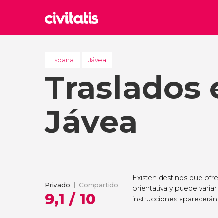
Rom
Italia
España
Jávea
Traslados 
Lond
Reino 
Edim
Jávea
Reino 
Marr
Marrue
Esta
Turquía
Existen destinos que ofr
Privado
Compartido
orientativa y puede variar
9,1 / 10
instrucciones aparecerán 