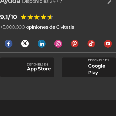
Ayuda
Disponibles 24 / 7
★★★★★
★★★★★
9,1/10
+
5.000.000
opiniones de Civitatis
DISPONIBLE EN
DISPONIBLE EN
Google
App Store
Play