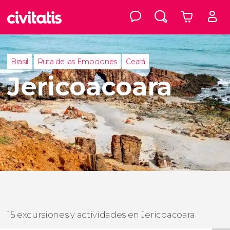
Brasil
Ruta de las Emociones
Ceará
Jericoacoara
15 excursiones y actividades en Jericoacoara