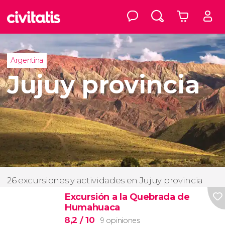
Argentina
Jujuy provincia
26 excursiones y actividades en Jujuy provincia
Excursión a la Quebrada de
Humahuaca
8,2
/ 10
9 opiniones