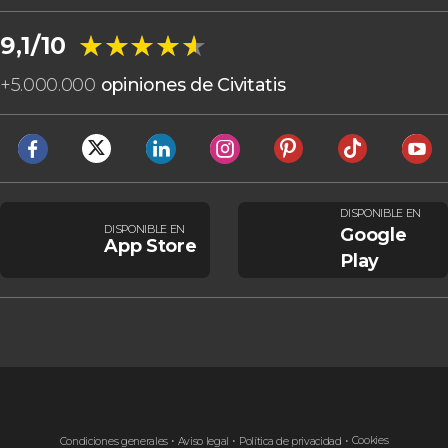
★★★★★
★★★★★
9,1/10
+
5.000.000
opiniones de Civitatis
DISPONIBLE EN
DISPONIBLE EN
Google
App Store
Play
Cookies
Condiciones generales
Aviso legal
Política de privacidad