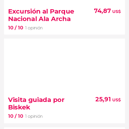
Excursión al Parque
74,87
US$
Nacional Ala Archa
10
/ 10
1 opinión
10


1 opinión
Visita guiada por
25,91
US$
Biskek
excursión al Parque Nacional Ala Archa
10
/ 10
montañas de Kirguistán
1 opinión