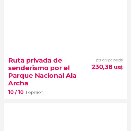
10


1 opinión
Ruta privada de
por grupo desde
lugares más emblemáticos de la capital
230,38
senderismo por el
US$
de Kirguistán
visita guiada por
Parque Nacional Ala
Biskek
Archa
10
/ 10
1 opinión