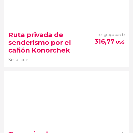
10


1 opinión
Ruta privada de
por grupo desde
316,77
senderismo por el
US$
ruta de senderismo por el Parque Nacional Ala
cañón Konorchek
Archa
paraíso natural de Kirguistán
Sin valorar
Sin valorar