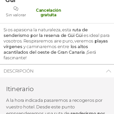
Cancelación
Sin valorar
gratuita
Si os apasiona la naturaleza, esta
ruta de
senderismo por la reserva de Güi Güi
es ideal para
vosotros. Respiraremos aire puro, veremos
playas
vírgenes
y caminaremos entre
los altos
acantilados del oeste de Gran Canaria
. ¡Será
fascinante!
DESCRIPCIÓN
Itinerario
A la hora indicada pasaremos a recogeros por
vuestro hotel. Desde este punto
emprenderemos una ruta de
senderismo por