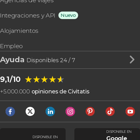
Agencias de viajes
Integraciones y API
Nuevo
Alojamientos
Empleo
Ayuda
Disponibles 24 / 7
★★★★★
★★★★★
9,1/10
+
5.000.000
opiniones de Civitatis
DISPONIBLE EN
DISPONIBLE EN
Google