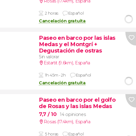
Rosas (17.4km)
,
España
2 horas
Español
Cancelación gratuita
Paseo en barco por las islas
Medas y el Montgrí +
Degustación de ostras
Sin valorar
Estartit (9.6km)
,
España
1h 45m - 2h
Español
Cancelación gratuita
Paseo en barco por el golfo
de Rosas y las islas Medas
7,7
/ 10
14 opiniones
Rosas (17.4km)
,
España
5 horas
Español