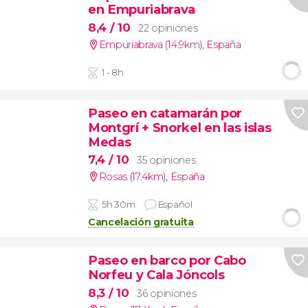
en Empuriabrava
8,4
/ 10
22 opiniones
Empuriabrava (14.9km)
,
España
1 - 8h
Paseo en catamarán por
Montgrí + Snorkel en las islas
Medas
7,4
/ 10
35 opiniones
Rosas (17.4km)
,
España
5h 30m
Español
Cancelación gratuita
Paseo en barco por Cabo
Norfeu y Cala Jóncols
8,3
/ 10
36 opiniones