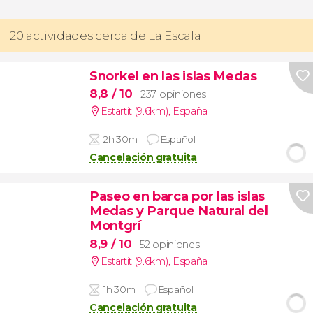
20 actividades cerca de La Escala
Snorkel en las islas Medas
8,8
/ 10
237 opiniones
Estartit (9.6km)
,
España
2h 30m
Español
Cancelación gratuita
Paseo en barca por las islas
Medas y Parque Natural del
Montgrí
8,9
/ 10
52 opiniones
Estartit (9.6km)
,
España
1h 30m
Español
Cancelación gratuita