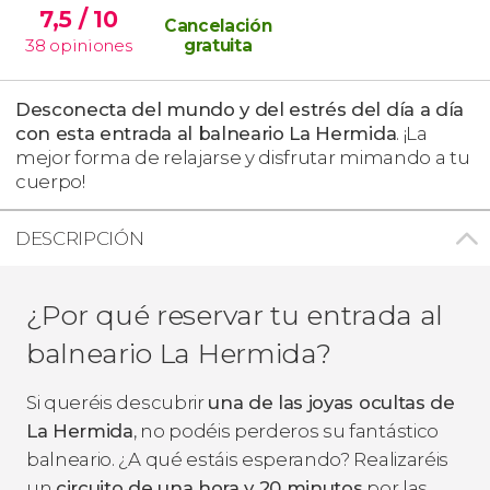
7,5
/ 10
Cancelación
38
opiniones
gratuita
Desconecta del mundo y del estrés del día a día
con esta entrada al balneario La Hermida
. ¡La
mejor forma de relajarse y disfrutar mimando a tu
cuerpo!
DESCRIPCIÓN
¿Por qué reservar tu entrada al
balneario La Hermida?
Si queréis descubrir
una de las joyas ocultas de
La Hermida
, no podéis perderos su fantástico
balneario. ¿A qué estáis esperando? Realizaréis
un
circuito de una hora y 20 minutos
por las