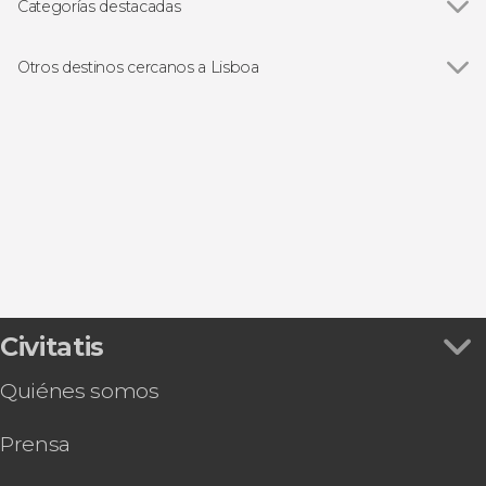
Puente 25 de Abril
Categorías destacadas
Torre de Belém
Ver todas
Visitas guiadas en Lisboa
Monasterio de los Jerónimos de Belém
Free tours en Lisboa
Otros destinos cercanos a Lisboa
Monumento a los Descubrimientos
Excursiones de un día en Lisboa
Ver todas
Oeiras
Castillo de San Jorge
Paseos en barco en Lisboa
Sintra
Fado en Lisboa
Cascais
Gastronomía y enoturismo en Lisboa
Setúbal
Sesimbra
Civitatis
Quiénes somos
Prensa