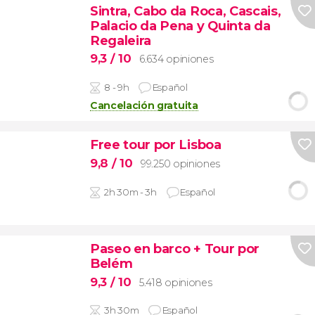
Sintra, Cabo da Roca, Cascais,
Palacio da Pena y Quinta da
Regaleira
9,3
/ 10
6.634 opiniones
8 - 9h
Español
Cancelación gratuita
Free tour por Lisboa
9,8
/ 10
99.250 opiniones
2h 30m - 3h
Español
Paseo en barco + Tour por
Belém
9,3
/ 10
5.418 opiniones
3h 30m
Español