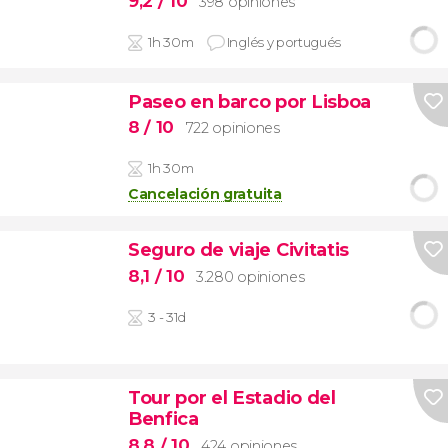
9,2
/ 10
398 opiniones
1h 30m
Inglés y portugués
Paseo en barco por Lisboa
8
/ 10
722 opiniones
1h 30m
Cancelación gratuita
Seguro de viaje Civitatis
8,1
/ 10
3.280 opiniones
3 - 31d
Tour por el Estadio del
Benfica
8,8
/ 10
424 opiniones