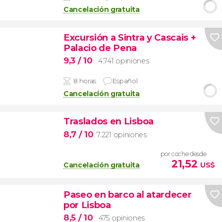
Cancelación gratuita
Excursión a Sintra y Cascais +
Palacio de Pena
9,3
/ 10
4.741 opiniones
8 horas
Español
Cancelación gratuita
Traslados en Lisboa
8,7
/ 10
7.221 opiniones
por coche desde
21,52
Cancelación gratuita
US$
Paseo en barco al atardecer
por Lisboa
8,5
/ 10
475 opiniones