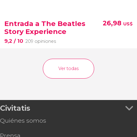
Entrada a The Beatles
26,98
US$
Story Experience
9,2
/ 10
209 opiniones
Ver todas
Civitatis
Quiénes somos
Prensa